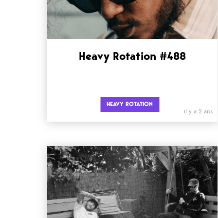
Heavy Rotation #488
HEAVY ROTATION
il y a 2 ans