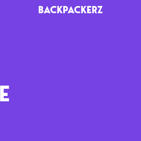
BACKPACKERZ
AGENDA
RADIO
Paris
Playlists
Festivals
Podcasts
E
Mixes