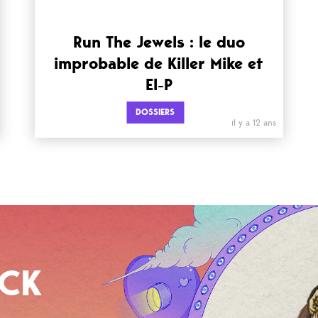
Run The Jewels : le duo
improbable de Killer Mike et
El-P
DOSSIERS
il y a 12 ans
OCK