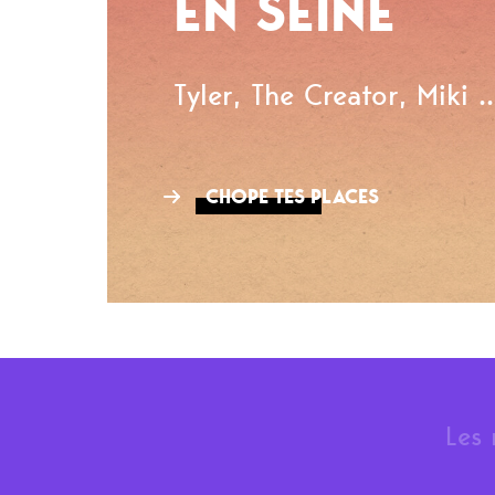
EN SEINE
Tyler, The Creator, Miki ..
CHOPE TES PLACES
Les 