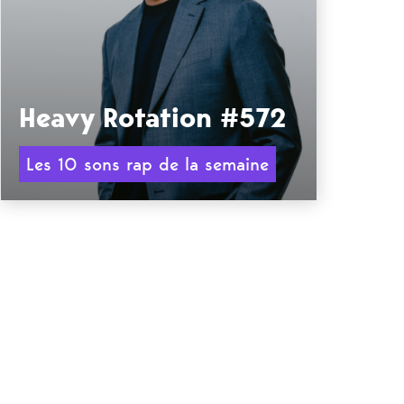
Heavy Rotation #572
Les 10 sons rap de la semaine