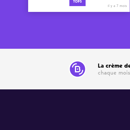
TOPS
il y a 7 mois
La crème de
chaque mois