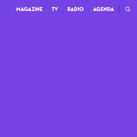
MAGAZINE
TV
RADIO
AGENDA
TV
Clips
Live
Documentaires
Web-séries