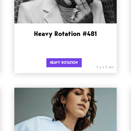
Heavy Rotation #481
HEAVY ROTATION
il y a 2 ans