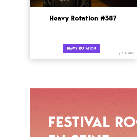
Heavy Rotation #387
HEAVY ROTATION
il y a 4 ans
FESTIVAL R