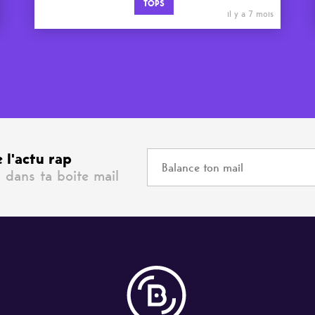
TOPS
il y a 7 mois
 l'actu rap
 dans ta boite mail