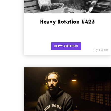
Heavy Rotation #423
HEAVY ROTATION
il y a 3 ans