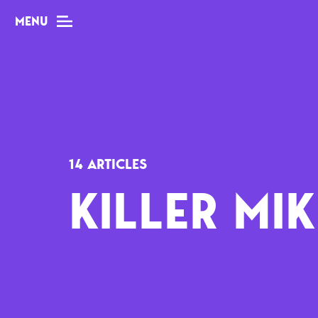
MENU
MAG
Dossiers
14 ARTICLES
Tops
KILLER MIK
Interviews
Chroniques
Sorties
Newsletter