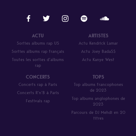
ACTU
ARTISTES
Sorties albums rap US
Actu Kendrick Lamar
Sorties albums rap français
Actu Joey Bada$$
Toutes les sorties d’albums
Actu Kanye West
rap
CONCERTS
TOPS
Concerts rap à Paris
Top albums francophones
de 2023
Concerts R’n’B à Paris
Top albums anglophones de
Festivals rap
2023
Parcours de DJ Mehdi en 20
titres