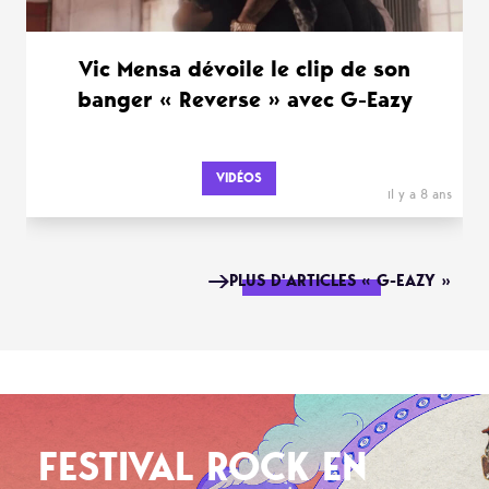
Vic Mensa dévoile le clip de son
banger « Reverse » avec G-Eazy
VIDÉOS
il y a 8 ans
PLUS D'ARTICLES « G-EAZY »
FESTIVAL ROCK EN