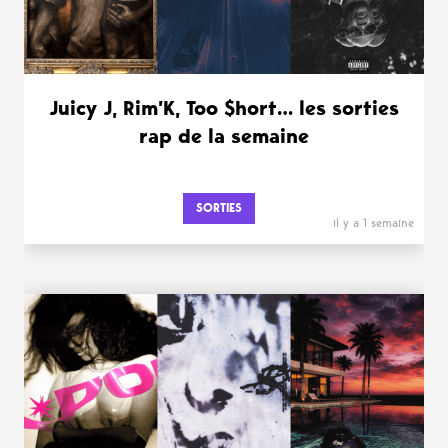
Juicy J, Rim’K, Too $hort… les sorties
rap de la semaine
SORTIES
il y a 1 semaine