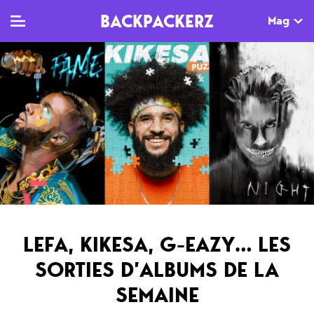
BACKPACKERZ
Mag
TV
MAG
AGENDA
Clips
Dossiers
Paris
Live
Tops
Festivals
Documentaires
Interviews
Web-séries
Chroniques
LEFA, KIKESA, G-EAZY… LES
Sorties
SORTIES D’ALBUMS DE LA
Newsletter
SEMAINE