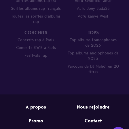
Sorties albums rap US
Actu Kendrick Lamar
Sorties albums rap français
Actu Joey Bada$$
Toutes les sorties d’albums
Actu Kanye West
rap
CONCERTS
TOPS
Concerts rap à Paris
Top albums francophones
de 2023
Concerts R’n’B à Paris
Top albums anglophones de
Festivals rap
2023
Parcours de DJ Mehdi en 20
titres
A propos
Nous rejoindre
Promo
Contact