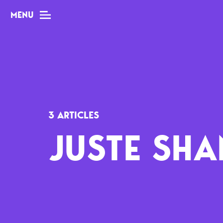
MENU
MAG
Dossiers
3 ARTICLES
Tops
JUSTE SHA
Interviews
Chroniques
Sorties
Newsletter