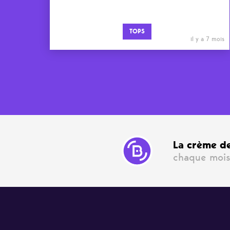
TOPS
il y a 7 mois
La crème de
chaque mois