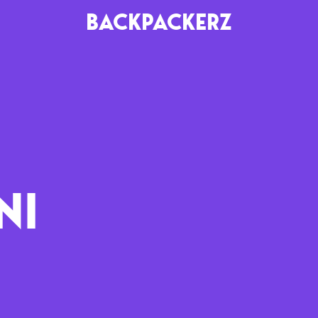
BACKPACKERZ
AGENDA
RADIO
Paris
Playlists
Festivals
Podcasts
NI
Mixes