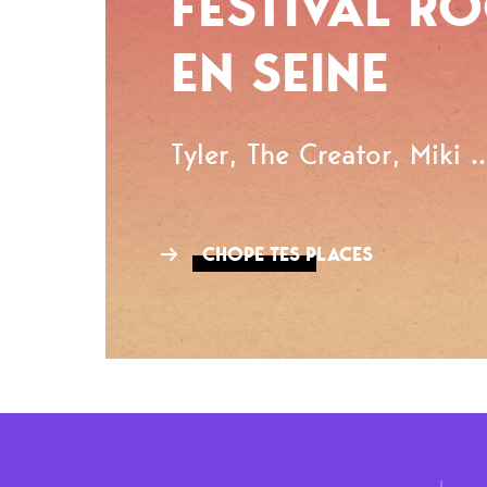
FESTIVAL R
EN SEINE
Tyler, The Creator, Miki ..
CHOPE TES PLACES