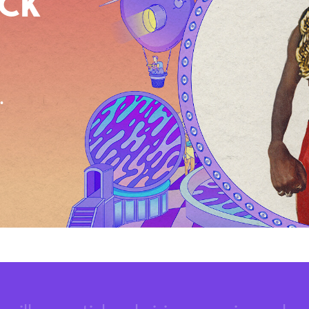
OCK
.