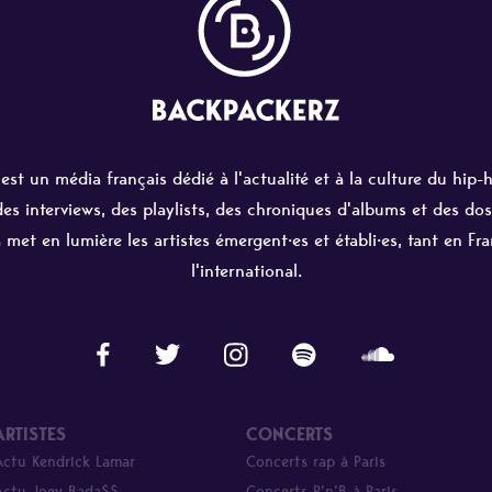
st un média français dédié à l'actualité et à la culture du hip-
 des interviews, des playlists, des chroniques d'albums et des dos
 met en lumière les artistes émergent·es et établi·es, tant en Fr
l'international.
ARTISTES
CONCERTS
Actu Kendrick Lamar
Concerts rap à Paris
Actu Joey Bada$$
Concerts R’n’B à Paris