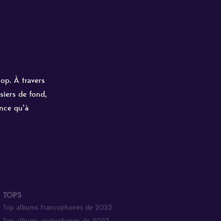
hop. À travers
siers de fond,
ance qu'à
TOPS
Top albums francophones de 2023
Top albums anglophones de 2023