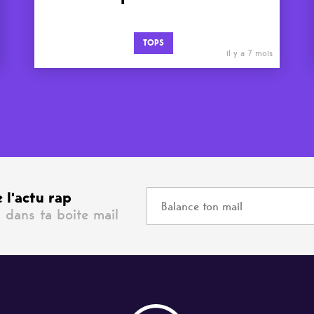
TOPS
il y a 7 mois
 l'actu rap
 dans ta boite mail