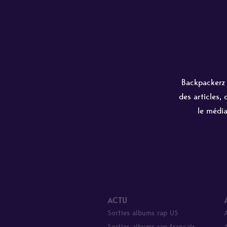
Backpackerz e
des articles,
le média
ACTU
Sorties albums rap US
Sorties albums rap français