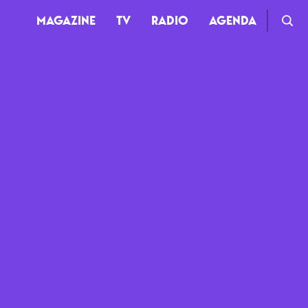
MAGAZINE
TV
RADIO
AGENDA
TV
Clips
Live
Documentaires
Web-séries