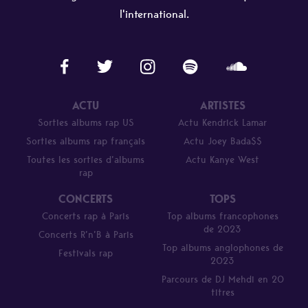
l'international.
ACTU
ARTISTES
Sorties albums rap US
Actu Kendrick Lamar
Sorties albums rap français
Actu Joey Bada$$
Toutes les sorties d’albums
Actu Kanye West
rap
CONCERTS
TOPS
Concerts rap à Paris
Top albums francophones
de 2023
Concerts R’n’B à Paris
Top albums anglophones de
Festivals rap
2023
Parcours de DJ Mehdi en 20
titres