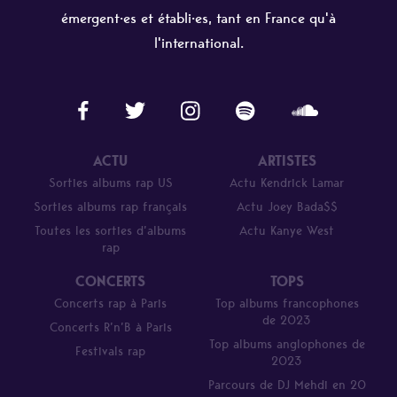
émergent·es et établi·es, tant en France qu'à
l'international.
ACTU
ARTISTES
Sorties albums rap US
Actu Kendrick Lamar
Sorties albums rap français
Actu Joey Bada$$
Toutes les sorties d’albums
Actu Kanye West
rap
CONCERTS
TOPS
Concerts rap à Paris
Top albums francophones
de 2023
Concerts R’n’B à Paris
Top albums anglophones de
Festivals rap
2023
Parcours de DJ Mehdi en 20