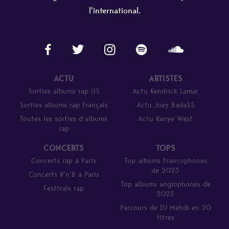
l'international.
ACTU
ARTISTES
Sorties albums rap US
Actu Kendrick Lamar
Sorties albums rap français
Actu Joey Bada$$
Toutes les sorties d’albums
Actu Kanye West
rap
CONCERTS
TOPS
Concerts rap à Paris
Top albums francophones
de 2023
Concerts R’n’B à Paris
Top albums anglophones de
Festivals rap
2023
Parcours de DJ Mehdi en 20
titres