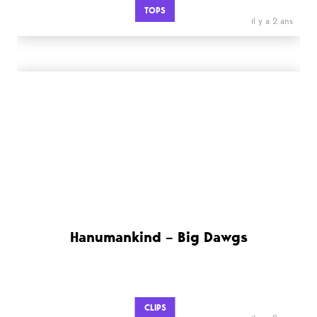
TOPS
il y a 2 ans
Hanumankind – Big Dawgs
CLIPS