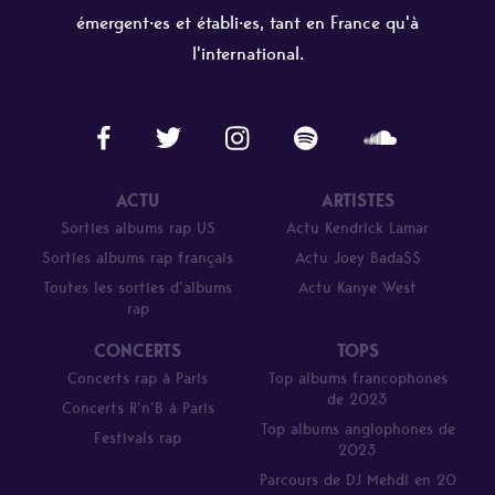
émergent·es et établi·es, tant en France qu'à
l'international.
ACTU
ARTISTES
Sorties albums rap US
Actu Kendrick Lamar
Sorties albums rap français
Actu Joey Bada$$
Toutes les sorties d’albums
Actu Kanye West
rap
CONCERTS
TOPS
Concerts rap à Paris
Top albums francophones
de 2023
Concerts R’n’B à Paris
Top albums anglophones de
Festivals rap
2023
Parcours de DJ Mehdi en 20