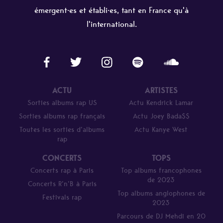
émergent·es et établi·es, tant en France qu'à
l'international.
ACTU
ARTISTES
Sorties albums rap US
Actu Kendrick Lamar
Sorties albums rap français
Actu Joey Bada$$
Toutes les sorties d’albums
Actu Kanye West
rap
CONCERTS
TOPS
Concerts rap à Paris
Top albums francophones
de 2023
Concerts R’n’B à Paris
Top albums anglophones de
Festivals rap
2023
Parcours de DJ Mehdi en 20