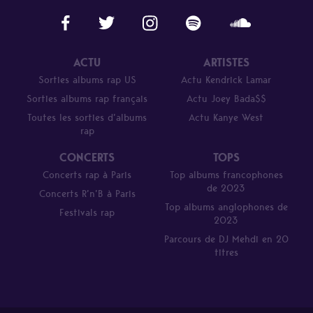
ACTU
ARTISTES
Sorties albums rap US
Actu Kendrick Lamar
Sorties albums rap français
Actu Joey Bada$$
Toutes les sorties d’albums
Actu Kanye West
rap
CONCERTS
TOPS
Concerts rap à Paris
Top albums francophones
de 2023
Concerts R’n’B à Paris
Top albums anglophones de
Festivals rap
2023
Parcours de DJ Mehdi en 20
titres