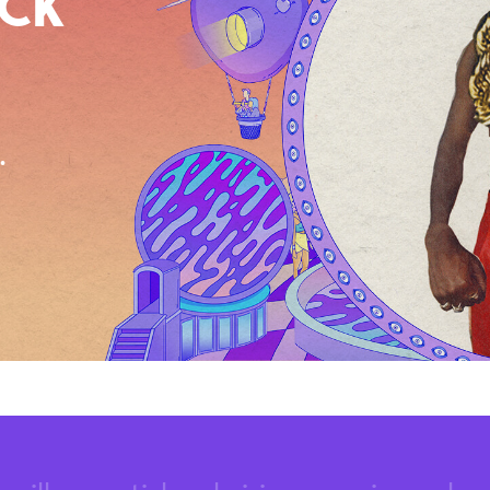
OCK
.