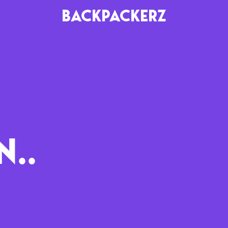
BACKPACKERZ
AGENDA
RADIO
Paris
Playlists
Festivals
Podcasts
N..
Mixes