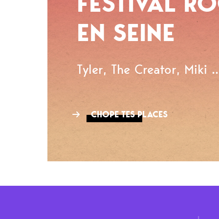
FESTIVAL R
EN SEINE
Tyler, The Creator, Miki ..
CHOPE TES PLACES