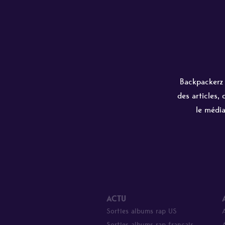
Backpackerz e
des articles,
le média
ACTU
Sorties albums rap US
Sorties albums rap français