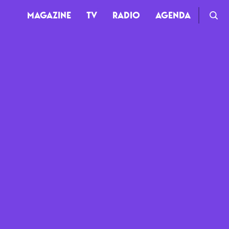
MAGAZINE
TV
RADIO
AGENDA
TV
Clips
Live
Documentaires
Web-séries