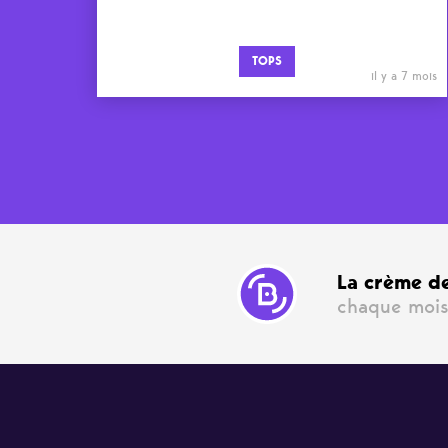
TOPS
il y a 7 mois
La crème de
chaque mois