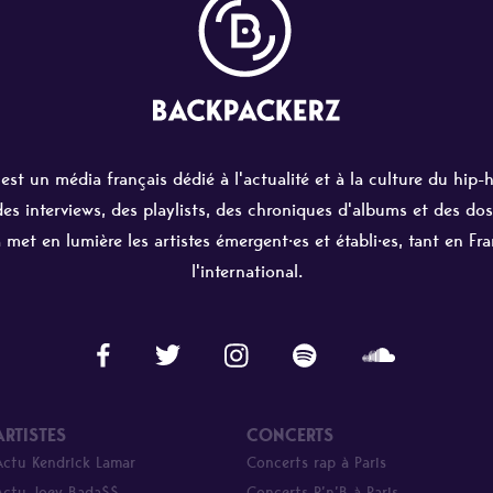
st un média français dédié à l'actualité et à la culture du hip-
 des interviews, des playlists, des chroniques d'albums et des dos
 met en lumière les artistes émergent·es et établi·es, tant en Fr
l'international.
ARTISTES
CONCERTS
Actu Kendrick Lamar
Concerts rap à Paris
Actu Joey Bada$$
Concerts R’n’B à Paris