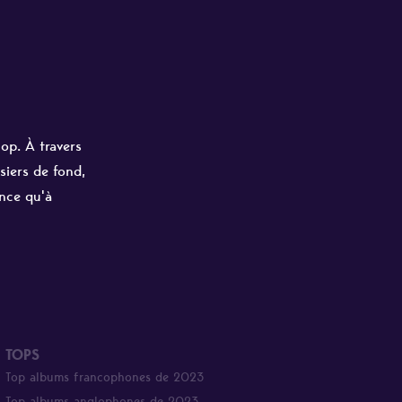
hop. À travers
siers de fond,
ance qu'à
TOPS
Top albums francophones de 2023
Top albums anglophones de 2023