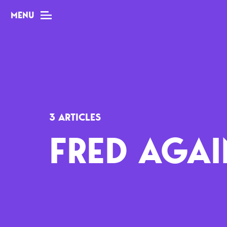
MENU
MAG
Dossiers
3 ARTICLES
Tops
FRED AGAI
Interviews
Chroniques
Sorties
Newsletter