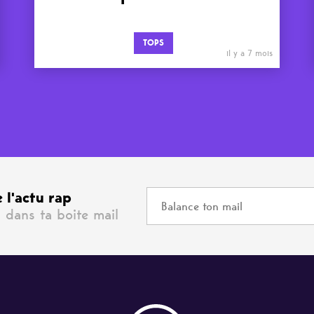
TOPS
il y a 7 mois
 l'actu rap
 dans ta boite mail