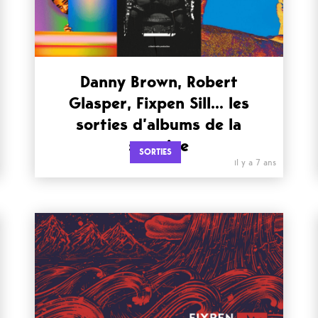
Danny Brown, Robert
Glasper, Fixpen Sill… les
sorties d’albums de la
semaine
SORTIES
il y a 7 ans