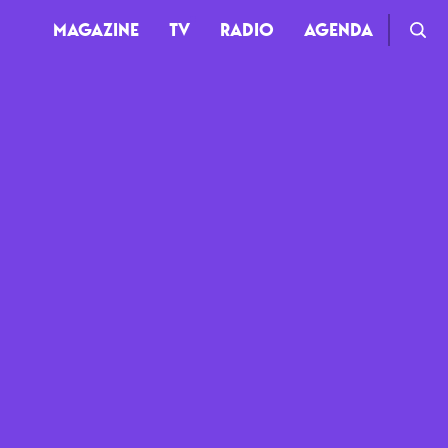
MAGAZINE
TV
RADIO
AGENDA
TV
Clips
Live
Documentaires
Web-séries