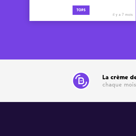
TOPS
il y a 7 mois
La crème de
chaque mois