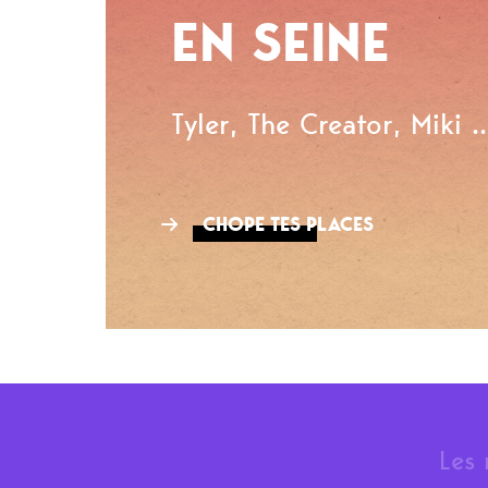
EN SEINE
Tyler, The Creator, Miki ..
CHOPE TES PLACES
Les 