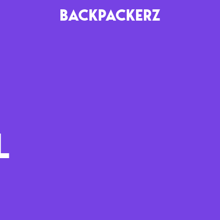
BACKPACKERZ
AGENDA
RADIO
Paris
Playlists
Festivals
Podcasts
L
Mixes