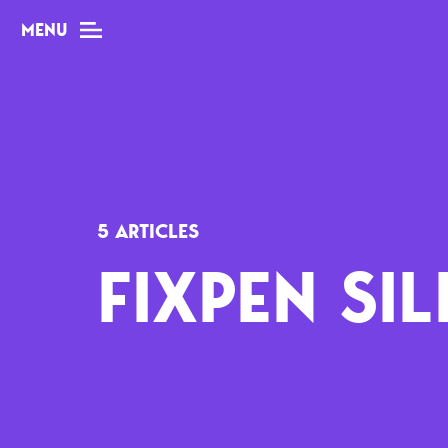
MENU
MAG
Dossiers
5 ARTICLES
Tops
FIXPEN SIL
Interviews
Chroniques
Sorties
Newsletter