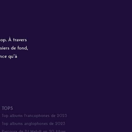
hop. À travers
siers de fond,
ance qu'à
TOPS
Top albums francophones de 2023
Top albums anglophones de 2023
Parcours de DJ Mehdi en 20 titres