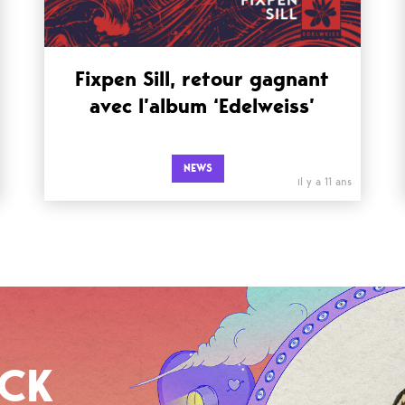
Fixpen Sill, retour gagnant
avec l’album ‘Edelweiss’
NEWS
il y a 11 ans
OCK