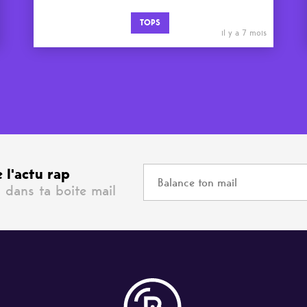
TOPS
il y a 7 mois
 l'actu rap
 dans ta boite mail