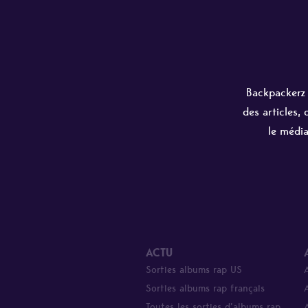
Backpackerz e
des articles,
le média
ACTU
Sorties albums rap US
Sorties albums rap français
Toutes les sorties d’albums rap