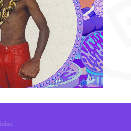
rédac