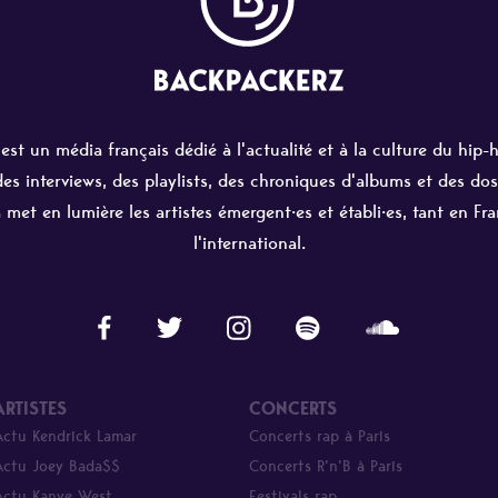
st un média français dédié à l'actualité et à la culture du hip-
 des interviews, des playlists, des chroniques d'albums et des dos
 met en lumière les artistes émergent·es et établi·es, tant en Fr
l'international.
ARTISTES
CONCERTS
Actu Kendrick Lamar
Concerts rap à Paris
Actu Joey Bada$$
Concerts R’n’B à Paris
Actu Kanye West
Festivals rap