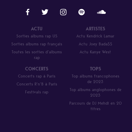
ACTU
ARTISTES
Sorties albums rap US
Actu Kendrick Lamar
Sorties albums rap français
Actu Joey Bada$$
Toutes les sorties d’albums
Actu Kanye West
rap
CONCERTS
TOPS
Concerts rap à Paris
Top albums francophones
de 2023
Concerts R’n’B à Paris
Top albums anglophones de
Festivals rap
2023
Parcours de DJ Mehdi en 20
titres