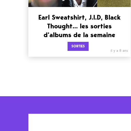
Earl Sweatshirt, J.I.D, Black
Thought… les sorties
d’albums de la semaine
SORTIES
il y a 8 ans