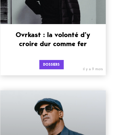
Ovrkast : la volonté d’y
croire dur comme fer
DOSSIERS
il y a 9 mois