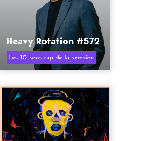
Heavy Rotation #572
Les 10 sons rap de la semaine