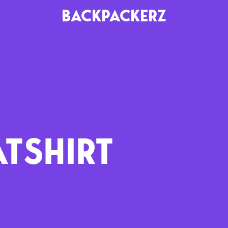
BACKPACKERZ
AGENDA
RADIO
Paris
Playlists
Festivals
Podcasts
TSHIRT
Mixes