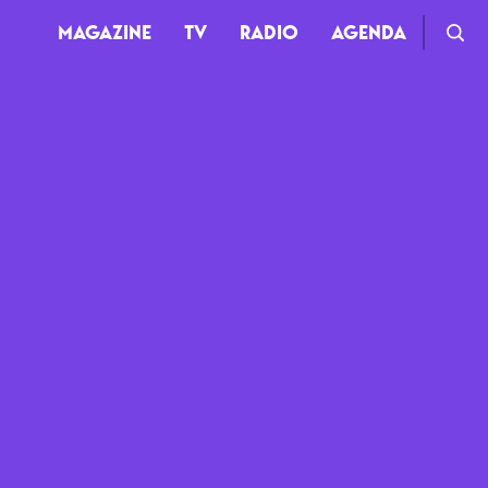
MAGAZINE
TV
RADIO
AGENDA
TV
Clips
Live
Documentaires
Web-séries