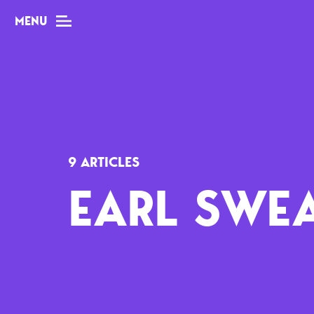
MENU
MAG
Dossiers
9 ARTICLES
Tops
EARL SWEA
Interviews
Chroniques
Sorties
Newsletter