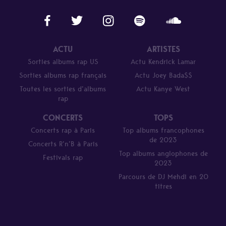
ACTU
ARTISTES
Sorties albums rap US
Actu Kendrick Lamar
Sorties albums rap français
Actu Joey Bada$$
Toutes les sorties d’albums
Actu Kanye West
rap
CONCERTS
TOPS
Concerts rap à Paris
Top albums francophones
de 2023
Concerts R’n’B à Paris
Top albums anglophones de
Festivals rap
2023
Parcours de DJ Mehdi en 20
titres