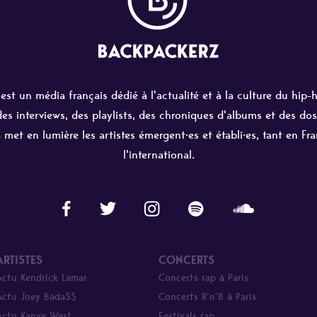
st un média français dédié à l'actualité et à la culture du hip-
 des interviews, des playlists, des chroniques d'albums et des dos
 met en lumière les artistes émergent·es et établi·es, tant en Fr
l'international.
ARTISTES
CONCERTS
Actu Kendrick Lamar
Concerts rap à Paris
Actu Joey Bada$$
Concerts R’n’B à Paris
Actu Kanye West
Festivals rap