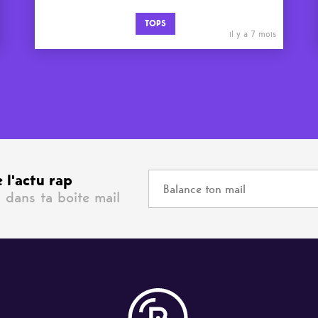
TOPS
il y a 7 mois
 l'actu rap
 dans ta boite mail