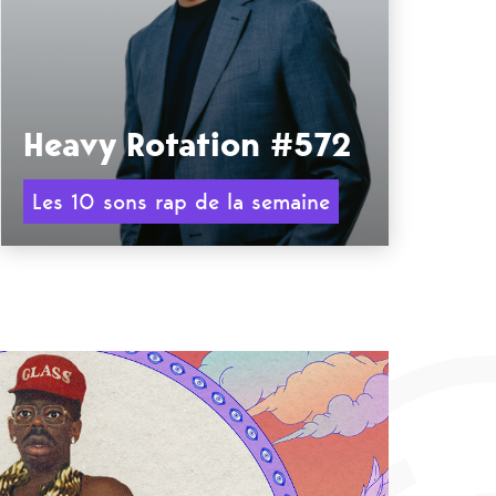
Heavy Rotation #572
Les 10 sons rap de la semaine