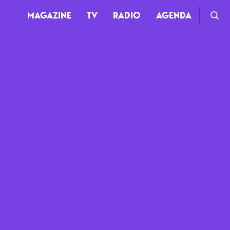
MAGAZINE
TV
RADIO
AGENDA
TV
Clips
Live
Documentaires
Web-séries