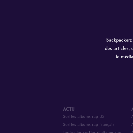
Backpackerz e
des articles,
le média
ACTU
Sorties albums rap US
Sorties albums rap français
Toutes les sorties d’albums rap