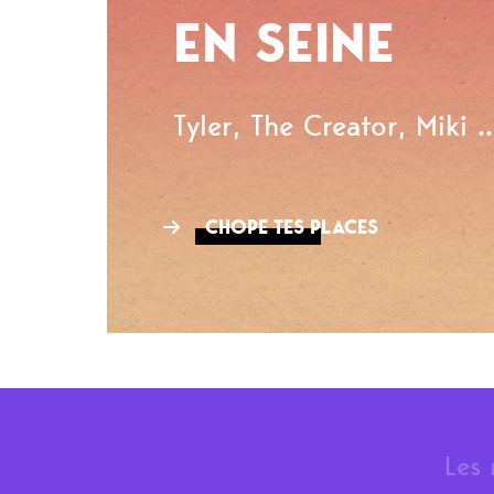
EN SEINE
Tyler, The Creator, Miki ..
CHOPE TES PLACES
Les 