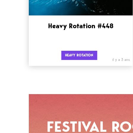
Heavy Rotation #448
HEAVY ROTATION
il y a 3 ans
FESTIVAL R