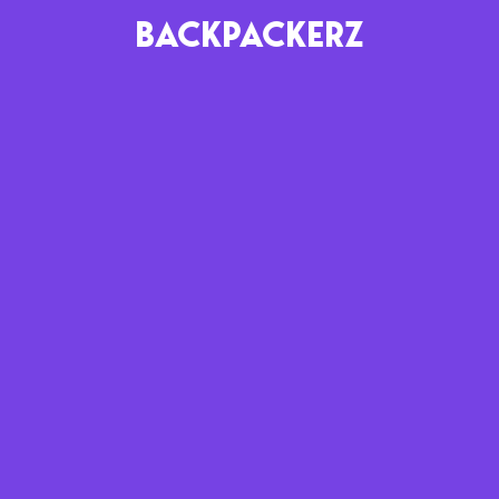
BACKPACKERZ
AGENDA
RADIO
Paris
Playlists
Festivals
Podcasts
Mixes