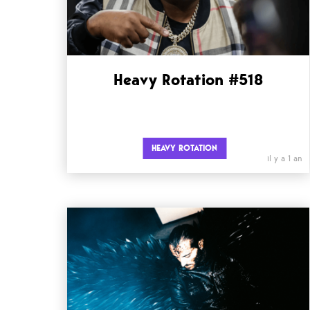
Heavy Rotation #518
HEAVY ROTATION
il y a 1 an