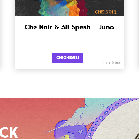
Che Noir & 38 Spesh – Juno
CHRONIQUES
il y a 6 ans
OCK