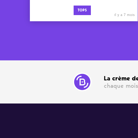
TOPS
il y a 7 mois
La crème de
chaque mois