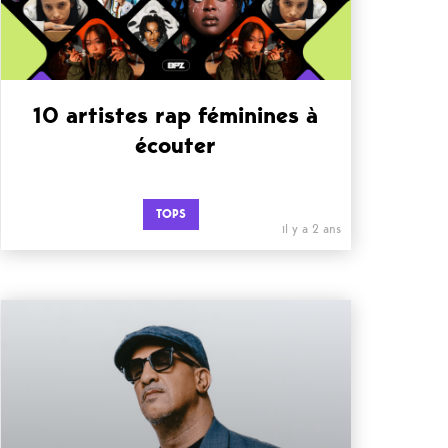
10 artistes rap féminines à
écouter
TOPS
il y a 2 ans