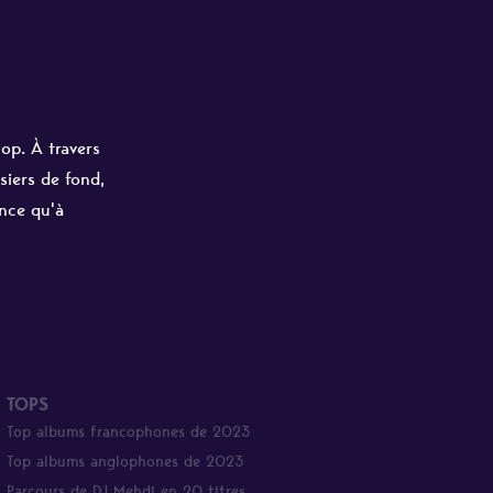
hop. À travers
siers de fond,
ance qu'à
TOPS
Top albums francophones de 2023
Top albums anglophones de 2023
Parcours de DJ Mehdi en 20 titres