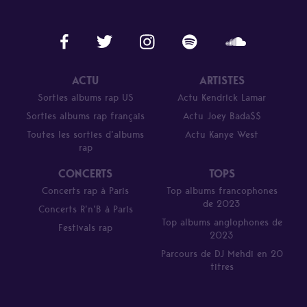
ACTU
ARTISTES
Sorties albums rap US
Actu Kendrick Lamar
Sorties albums rap français
Actu Joey Bada$$
Toutes les sorties d’albums
Actu Kanye West
rap
CONCERTS
TOPS
Concerts rap à Paris
Top albums francophones
de 2023
Concerts R’n’B à Paris
Top albums anglophones de
Festivals rap
2023
Parcours de DJ Mehdi en 20
titres