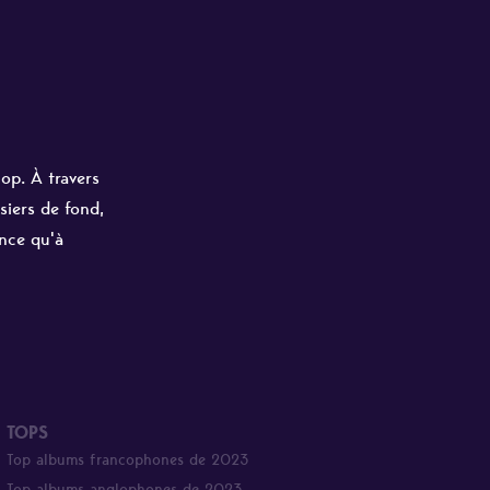
hop. À travers
siers de fond,
ance qu'à
TOPS
Top albums francophones de 2023
Top albums anglophones de 2023