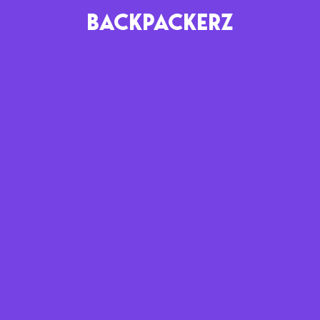
BACKPACKERZ
AGENDA
RADIO
Paris
Playlists
Festivals
Podcasts
Mixes