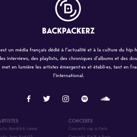
st un média français dédié à l'actualité et à la culture du hip-
 des interviews, des playlists, des chroniques d'albums et des dos
 met en lumière les artistes émergent·es et établi·es, tant en Fr
l'international.
ARTISTES
CONCERTS
Actu Kendrick Lamar
Concerts rap à Paris
Actu Joey Bada$$
Concerts R’n’B à Paris