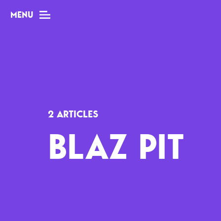
MENU
MAG
Dossiers
2 ARTICLES
Tops
BLAZ PIT
Interviews
Chroniques
Sorties
Newsletter