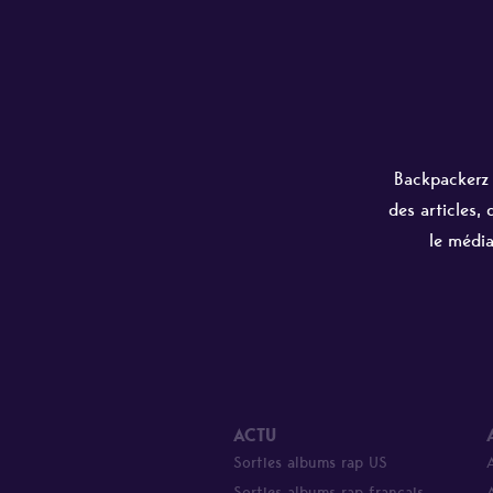
Backpackerz e
des articles,
le média
ACTU
Sorties albums rap US
Sorties albums rap français