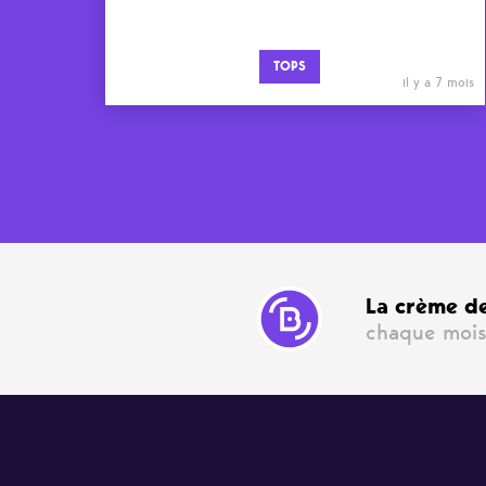
TOPS
il y a 7 mois
La crème de
chaque mois