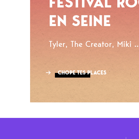
FESTIVAL R
EN SEINE
Tyler, The Creator, Miki ..
CHOPE TES PLACES