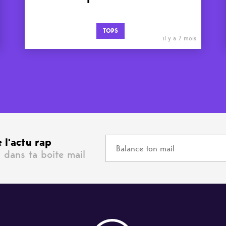
TOPS
il y a 7 mois
 l'actu rap
 dans ta boite mail