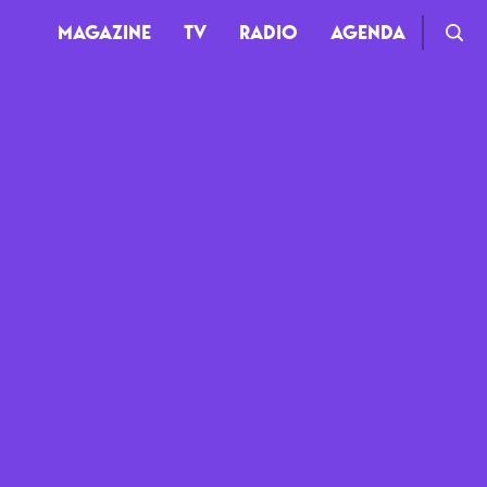
MAGAZINE
TV
RADIO
AGENDA
TV
Clips
Live
Documentaires
Web-séries