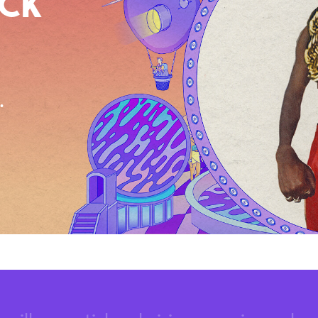
OCK
.