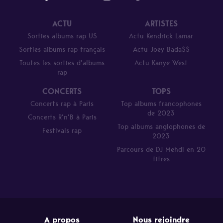
ACTU
ARTISTES
Sorties albums rap US
Actu Kendrick Lamar
Sorties albums rap français
Actu Joey Bada$$
Toutes les sorties d’albums
Actu Kanye West
rap
CONCERTS
TOPS
Concerts rap à Paris
Top albums francophones
de 2023
Concerts R’n’B à Paris
Top albums anglophones de
Festivals rap
2023
Parcours de DJ Mehdi en 20
titres
A propos
Nous rejoindre