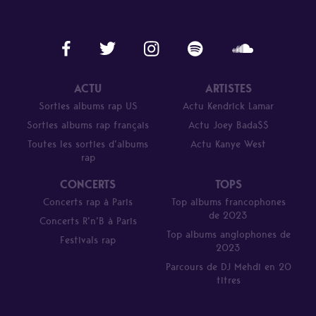
ACTU
ARTISTES
Sorties albums rap US
Actu Kendrick Lamar
Sorties albums rap français
Actu Joey Bada$$
Toutes les sorties d’albums
Actu Kanye West
rap
CONCERTS
TOPS
Concerts rap à Paris
Top albums francophones
de 2023
Concerts R’n’B à Paris
Top albums anglophones de
Festivals rap
2023
Parcours de DJ Mehdi en 20
titres