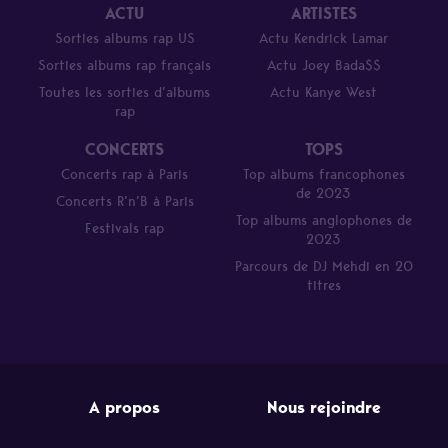
ACTU
ARTISTES
Sorties albums rap US
Actu Kendrick Lamar
Sorties albums rap français
Actu Joey Bada$$
Toutes les sorties d’albums
Actu Kanye West
rap
CONCERTS
TOPS
Concerts rap à Paris
Top albums francophones
de 2023
Concerts R’n’B à Paris
Top albums anglophones de
Festivals rap
2023
Parcours de DJ Mehdi en 20
titres
A propos
Nous rejoindre