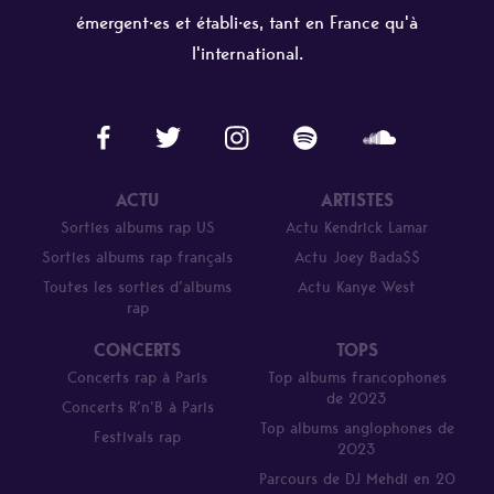
émergent·es et établi·es, tant en France qu'à
l'international.
ACTU
ARTISTES
Sorties albums rap US
Actu Kendrick Lamar
Sorties albums rap français
Actu Joey Bada$$
Toutes les sorties d’albums
Actu Kanye West
rap
CONCERTS
TOPS
Concerts rap à Paris
Top albums francophones
de 2023
Concerts R’n’B à Paris
Top albums anglophones de
Festivals rap
2023
Parcours de DJ Mehdi en 20