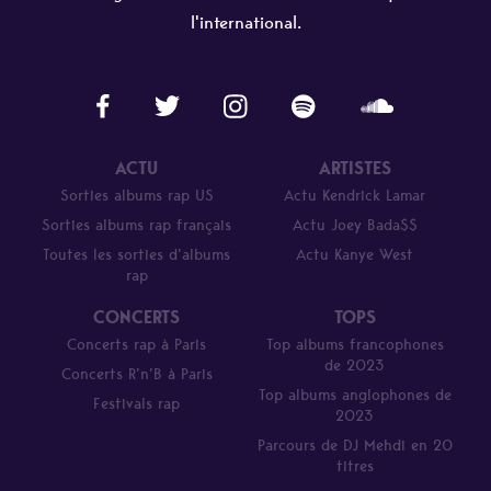
l'international.
ACTU
ARTISTES
Sorties albums rap US
Actu Kendrick Lamar
Sorties albums rap français
Actu Joey Bada$$
Toutes les sorties d’albums
Actu Kanye West
rap
CONCERTS
TOPS
Concerts rap à Paris
Top albums francophones
de 2023
Concerts R’n’B à Paris
Top albums anglophones de
Festivals rap
2023
Parcours de DJ Mehdi en 20
titres