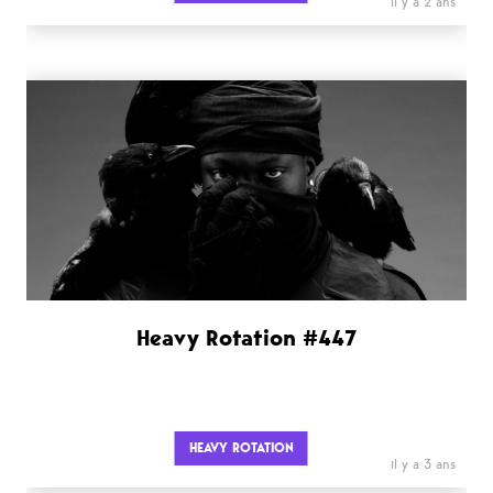
il y a 2 ans
Heavy Rotation #447
HEAVY ROTATION
il y a 3 ans