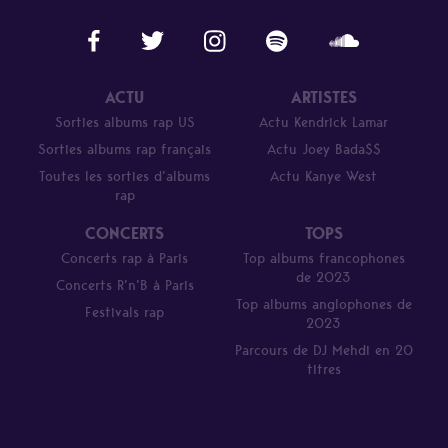
ACTU
ARTISTES
Sorties albums rap US
Actu Kendrick Lamar
Sorties albums rap français
Actu Joey Bada$$
Toutes les sorties d’albums
Actu Kanye West
rap
CONCERTS
TOPS
Concerts rap à Paris
Top albums francophones
de 2023
Concerts R’n’B à Paris
Top albums anglophones de
Festivals rap
2023
Parcours de DJ Mehdi en 20
titres