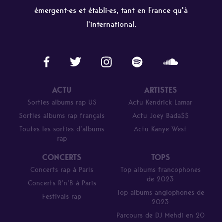
émergent·es et établi·es, tant en France qu'à
l'international.
ACTU
ARTISTES
Sorties albums rap US
Actu Kendrick Lamar
Sorties albums rap français
Actu Joey Bada$$
Toutes les sorties d’albums
Actu Kanye West
rap
CONCERTS
TOPS
Concerts rap à Paris
Top albums francophones
de 2023
Concerts R’n’B à Paris
Top albums anglophones de
Festivals rap
2023
Parcours de DJ Mehdi en 20