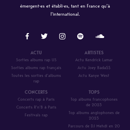
émergent·es et établi·es, tant en France qu'à
l'international.
ACTU
ARTISTES
Sorties albums rap US
Actu Kendrick Lamar
Sorties albums rap français
Actu Joey Bada$$
Toutes les sorties d’albums
Actu Kanye West
rap
CONCERTS
TOPS
Concerts rap à Paris
Top albums francophones
de 2023
Concerts R’n’B à Paris
Top albums anglophones de
Festivals rap
2023
Parcours de DJ Mehdi en 20