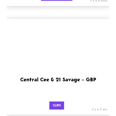
il y a 8 mois
Central Cee & 21 Savage – GBP
CLIPS
il y a 2 ans