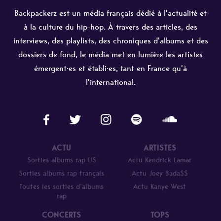
Backpackerz est un média français dédié à l'actualité et
à la culture du hip-hop. À travers des articles, des
interviews, des playlists, des chroniques d'albums et des
dossiers de fond, le média met en lumière les artistes
émergent·es et établi·es, tant en France qu'à
l'international.
ACTU
ARTISTES
Sorties albums rap US
Actu Kendrick Lamar
Sorties albums rap français
Actu Joey Bada$$
Toutes les sorties d’albums
Actu Kanye West
rap
CONCERTS
TOPS