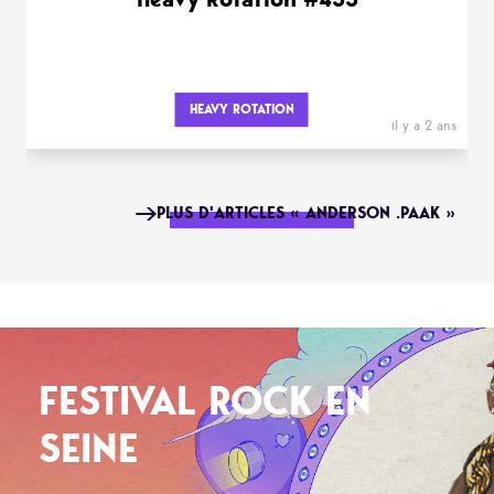
HEAVY ROTATION
il y a 2 ans
PLUS D'ARTICLES « ANDERSON .PAAK »
FESTIVAL ROCK EN
SEINE