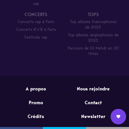
rap
CONCERTS
TOPS
Concerts rap à Paris
Top albums francophones
de 2023
Concerts R’n’B à Paris
Top albums anglophones de
Festivals rap
2023
Parcours de DJ Mehdi en 20
titres
A propos
Nous rejoindre
Promo
Contact
Crédits
Newsletter
Nous