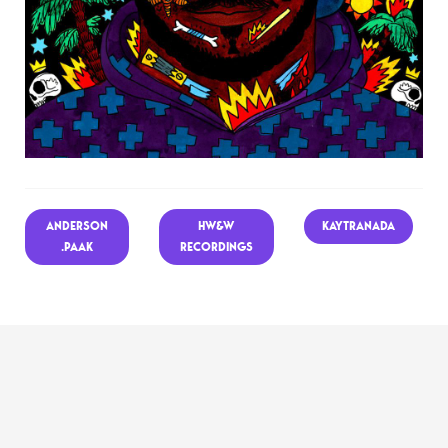
ANDERSON
HW&W
KAYTRANADA
.PAAK
RECORDINGS