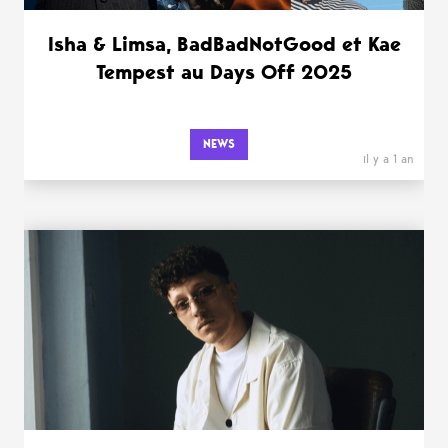
Isha & Limsa, BadBadNotGood et Kae
Tempest au Days Off 2025
NEWS
il y a 1 an