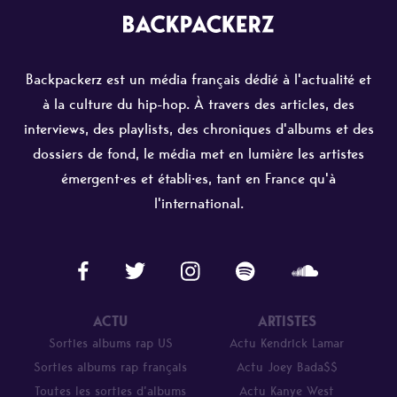
Backpackerz est un média français dédié à l'actualité et
à la culture du hip-hop. À travers des articles, des
interviews, des playlists, des chroniques d'albums et des
dossiers de fond, le média met en lumière les artistes
émergent·es et établi·es, tant en France qu'à
l'international.
ACTU
ARTISTES
Sorties albums rap US
Actu Kendrick Lamar
Sorties albums rap français
Actu Joey Bada$$
Toutes les sorties d’albums
Actu Kanye West