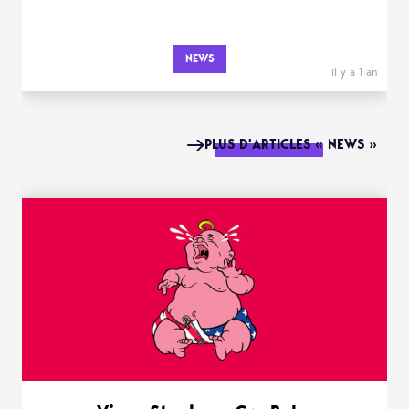
NEWS
il y a 1 an
PLUS D'ARTICLES « NEWS »