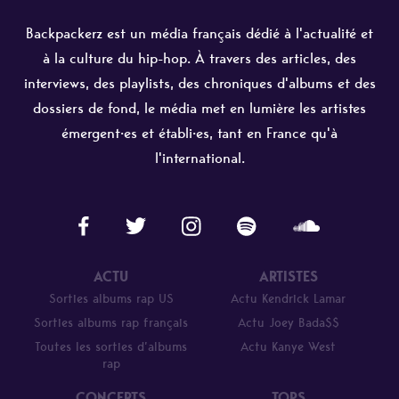
Backpackerz est un média français dédié à l'actualité et
à la culture du hip-hop. À travers des articles, des
interviews, des playlists, des chroniques d'albums et des
dossiers de fond, le média met en lumière les artistes
émergent·es et établi·es, tant en France qu'à
l'international.
ACTU
ARTISTES
Sorties albums rap US
Actu Kendrick Lamar
Sorties albums rap français
Actu Joey Bada$$
Toutes les sorties d’albums
Actu Kanye West
rap
CONCERTS
TOPS