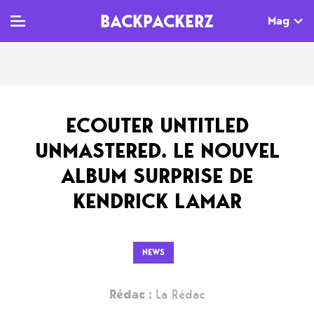
BACKPACKERZ
Mag
TV
MAG
AGENDA
ECOUTER UNTITLED
Clips
Dossiers
Paris
UNMASTERED. LE NOUVEL
Live
Tops
Festivals
ALBUM SURPRISE DE
Documentaires
Interviews
KENDRICK LAMAR
Web-séries
Chroniques
Sorties
NEWS
Newsletter
Rédac :
La Rédac