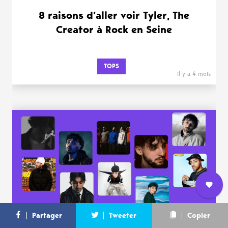
8 raisons d’aller voir Tyler, The
Creator à Rock en Seine
TOPS
il y a 4 mois
Nous
L’équipe
Contact
Newsletter
Partager
Tweeter
Copier
rejoindre