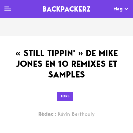
BACKPACKERZ
Mag
TV
MAG
AGENDA
« STILL TIPPIN' » DE MIKE
Clips
Dossiers
Paris
JONES EN 10 REMIXES ET
Live
Tops
Festivals
SAMPLES
Documentaires
Interviews
Web-séries
Chroniques
TOPS
Sorties
Rédac :
Kévin Berthouly
Newsletter