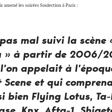
ir amené les soirées Soulection à Paris :
 pas mal suivi la scène
a
» à partir de 2006/2
l’on appelait à l’époqu
 Scene et qui comprena
i bien Flying Lotus, Ta-
iase
,
Knx
,
Afta-1
,
Shiget