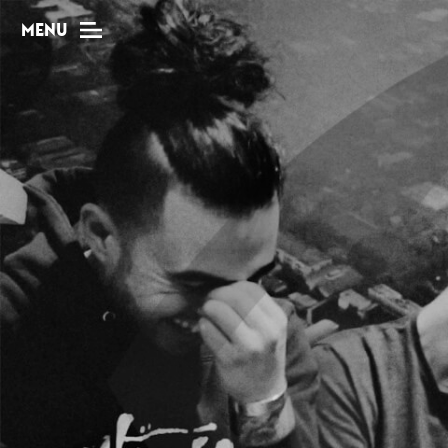
MENU
MAG
Dossiers
Tops
Interviews
Chroniques
Sorties
Newsletter