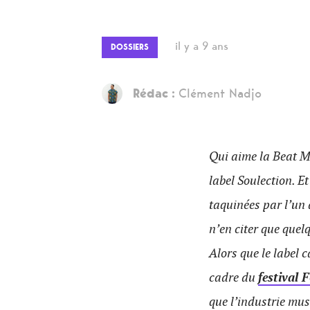
il y a 9 ans
DOSSIERS
Rédac :
Clément Nadjo
Qui aime la Beat Mu
label Soulection. Et
taquinées par l’un 
n’en citer que quel
Alors que le label 
cadre du
festival
que l’industrie musi