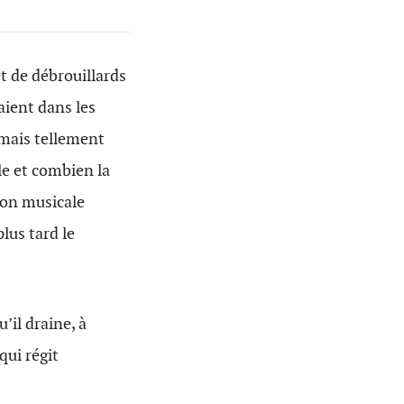
t de débrouillards
aient dans les
e mais tellement
lle et combien la
tion musicale
lus tard le
’il draine, à
qui régit