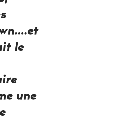
es
awn….et
it le
ire
mme une
te