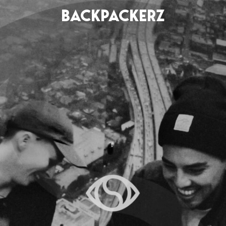
BACKPACKERZ
AGENDA
RADIO
Paris
Playlists
Festivals
Podcasts
Mixes