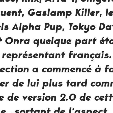
quent,
Gaslamp Killer
, l
els Alpha Pup, Tokyo D
 Onra quelque part éta
 représentant français.
lection a commencé à fa
er de lui plus tard co
e de version 2.0 de cet
ne…sortant de l’aspect