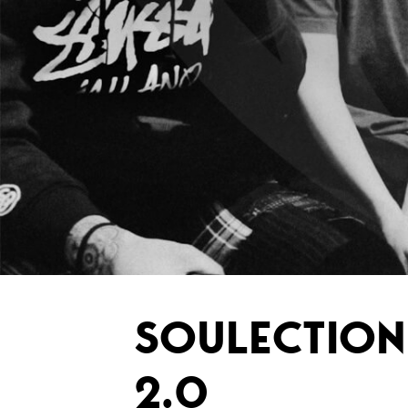
SOULECTION,
2.0