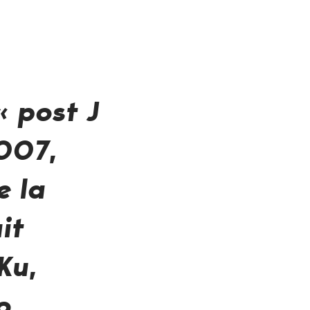
 « post
J
007,
e la
it
Ku,
o
,