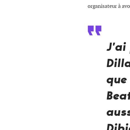
organisateur à avo
J’ai
Dill
que 
Beat
auss
Dib