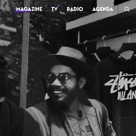
MAGAZINE
TV
RADIO
AGENDA
TV
Clips
Live
Documentaires
Web-séries