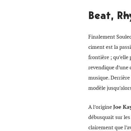
​Beat, R
h
​Finalement Soule
ciment est la pass
frontière ; qu’ell
revendique d’une c
musique. Derrière 
modèle jusqu’alors 
A l’origine
Joe Ka
débusquait sur les
clairement que l’a