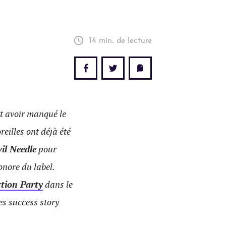
14 min. de lecture
ut avoir manqué le
reilles ont déjà été
il Needle
pour
onore du label.
ction Party
dans le
es success story