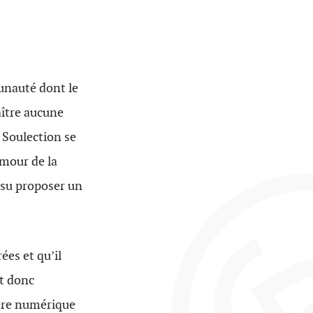
unauté dont le
aître aucune
. Soulection se
amour de la
 su proposer un
ées et qu’il
it donc
’ère numérique