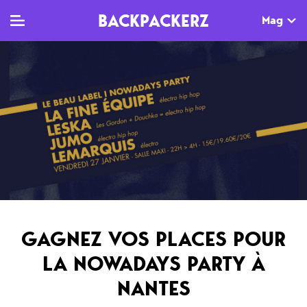
BACKPACKERZ
Mag
TV
MAG
AGENDA
Clips
Dossiers
Paris
Live
Tops
Festivals
Documentaires
Interviews
Web-séries
Chroniques
GAGNEZ VOS PLACES POUR
Sorties
LA NOWADAYS PARTY À
Newsletter
NANTES