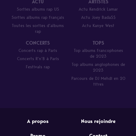
ACTU
ARTISTES
Sorties albums rap US
Actu Kendrick Lamar
Sorties albums rap français
Actu Joey Bada$$
Toutes les sorties d’albums
Actu Kanye West
rap
CONCERTS
TOPS
Concerts rap à Paris
Top albums francophones
de 2023
Concerts R’n’B à Paris
Top albums anglophones de
Festivals rap
2023
Parcours de DJ Mehdi en 20
titres
A propos
Nous rejoindre
Promo
Contact