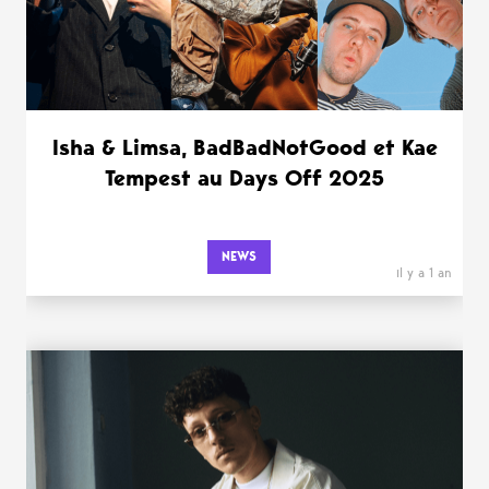
Isha & Limsa, BadBadNotGood et Kae
Tempest au Days Off 2025
NEWS
il y a 1 an