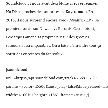
Soundcloud. Il nous avait déjà bluffé avec ses remixes
Nu Disco proches des sonorités de
Kaytranada
. En
2016, il nous surprend encore avec
« Mindtrick EP »
, sa
première sortie sur Nowadays Records. Cette fois-ci,
LeMarquis amène sa propre voix sur des
g
rooves
toujours aussi imparables. On a hâte d’entendre tout ça
sortir des enceintes du Stereolux.
[soundcloud
url= »https://api.soundcloud.com/tracks/266915751″
params= »color=ff5500&auto_play=false&hide_related=f
width= »100% » height= »166″ iframe= »true » /]