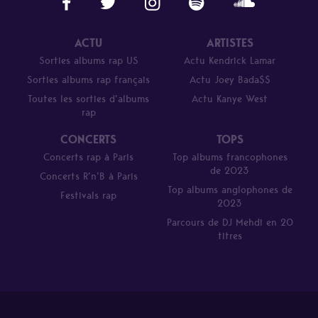
ACTU
ARTISTES
Sorties albums rap US
Actu Kendrick Lamar
Sorties albums rap français
Actu Joey Bada$$
Toutes les sorties d’albums
Actu Kanye West
rap
CONCERTS
TOPS
Concerts rap à Paris
Top albums francophones
de 2023
Concerts R’n’B à Paris
Top albums anglophones de
Festivals rap
2023
Parcours de DJ Mehdi en 20
titres