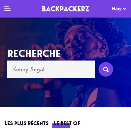
BACKPACKERZ
Mag
TV
MAG
AGENDA
RECHERCHE
Clips
Dossiers
Paris
Live
Tops
Festivals
Documentaires
Interviews
Web-séries
Chroniques
Sorties
Newsletter
LES PLUS RÉCENTS
LE BEST OF