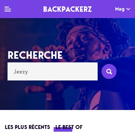
BACKPACKERZ
Mag
TV
MAG
AGENDA
RECHERCHE
Clips
Dossiers
Paris
Live
Tops
Festivals
Documentaires
Interviews
Web-séries
Chroniques
Sorties
Newsletter
LES PLUS RÉCENTS
LE BEST OF