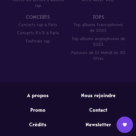
rap
CONCERTS
TOPS
Concerts rap à Paris
Top albums francophones
de 2023
Concerts R’n’B à Paris
Top albums anglophones de
Festivals rap
2023
Parcours de DJ Mehdi en 20
titres
A propos
Nous rejoindre
Promo
Contact
Crédits
Newsletter
Nous