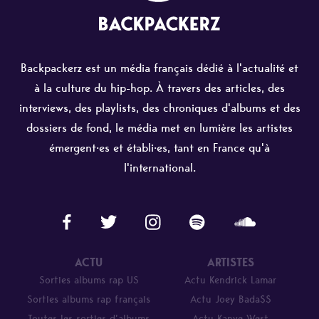
Backpackerz est un média français dédié à l'actualité et
à la culture du hip-hop. À travers des articles, des
interviews, des playlists, des chroniques d'albums et des
dossiers de fond, le média met en lumière les artistes
émergent·es et établi·es, tant en France qu'à
l'international.
ACTU
ARTISTES
Sorties albums rap US
Actu Kendrick Lamar
Sorties albums rap français
Actu Joey Bada$$
Toutes les sorties d’albums
Actu Kanye West