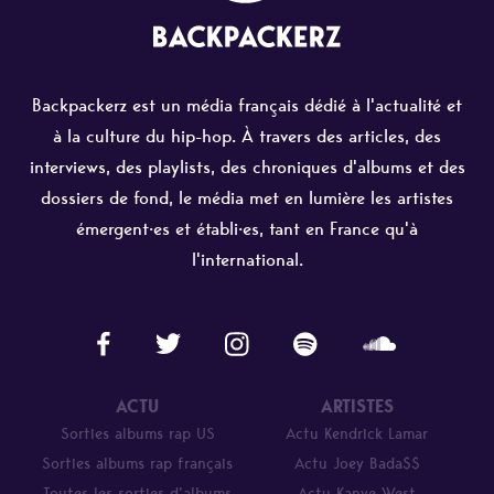
Backpackerz est un média français dédié à l'actualité et
à la culture du hip-hop. À travers des articles, des
interviews, des playlists, des chroniques d'albums et des
dossiers de fond, le média met en lumière les artistes
émergent·es et établi·es, tant en France qu'à
l'international.
ACTU
ARTISTES
Sorties albums rap US
Actu Kendrick Lamar
Sorties albums rap français
Actu Joey Bada$$
Toutes les sorties d’albums
Actu Kanye West