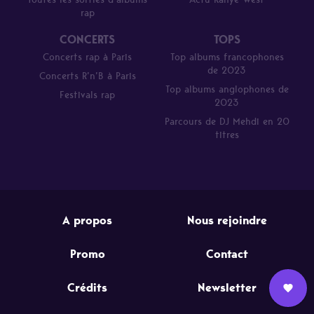
rap
CONCERTS
TOPS
Concerts rap à Paris
Top albums francophones
de 2023
Concerts R’n’B à Paris
Top albums anglophones de
Festivals rap
2023
Parcours de DJ Mehdi en 20
titres
A propos
Nous rejoindre
Promo
Contact
Crédits
Newsletter
Nous