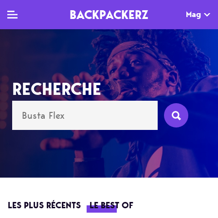
BACKPACKERZ
Mag
TV
MAG
AGENDA
RECHERCHE
Clips
Dossiers
Paris
Live
Tops
Festivals
Documentaires
Interviews
Web-séries
Chroniques
Sorties
Newsletter
LES PLUS RÉCENTS
LE BEST OF