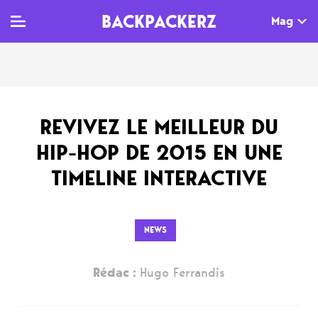
BACKPACKERZ
Mag
TV
MAG
AGENDA
REVIVEZ LE MEILLEUR DU
Clips
Dossiers
Paris
HIP-HOP DE 2015 EN UNE
Live
Tops
Festivals
TIMELINE INTERACTIVE
Documentaires
Interviews
Web-séries
Chroniques
NEWS
Sorties
Rédac :
Hugo Ferrandis
Newsletter