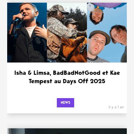
Isha & Limsa, BadBadNotGood et Kae
Tempest au Days Off 2025
NEWS
il y a 1 an