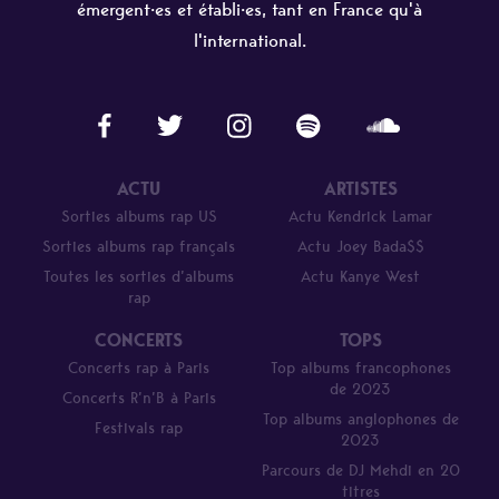
émergent·es et établi·es, tant en France qu'à
l'international.
ACTU
ARTISTES
Sorties albums rap US
Actu Kendrick Lamar
Sorties albums rap français
Actu Joey Bada$$
Toutes les sorties d’albums
Actu Kanye West
rap
CONCERTS
TOPS
Concerts rap à Paris
Top albums francophones
de 2023
Concerts R’n’B à Paris
Top albums anglophones de
Festivals rap
2023
Parcours de DJ Mehdi en 20
titres