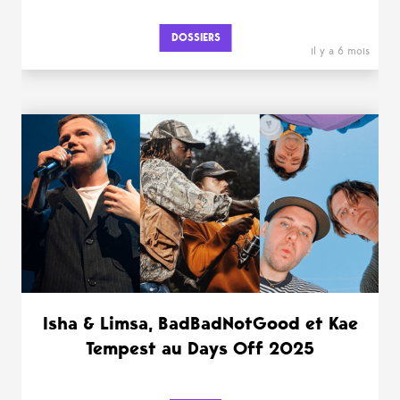
DOSSIERS
il y a 6 mois
Isha & Limsa, BadBadNotGood et Kae
Tempest au Days Off 2025