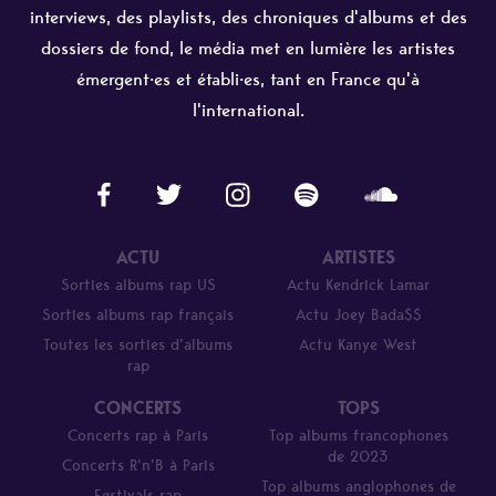
interviews, des playlists, des chroniques d'albums et des
dossiers de fond, le média met en lumière les artistes
émergent·es et établi·es, tant en France qu'à
l'international.
ACTU
ARTISTES
Sorties albums rap US
Actu Kendrick Lamar
Sorties albums rap français
Actu Joey Bada$$
Toutes les sorties d’albums
Actu Kanye West
rap
CONCERTS
TOPS
Concerts rap à Paris
Top albums francophones
de 2023
Concerts R’n’B à Paris
Top albums anglophones de
Festivals rap