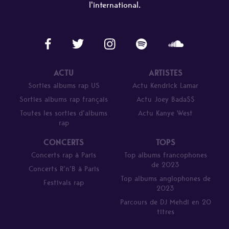
l'international.
ACTU
ARTISTES
Sorties albums rap US
Actu Kendrick Lamar
Sorties albums rap français
Actu Joey Bada$$
Toutes les sorties d’albums
Actu Kanye West
rap
CONCERTS
TOPS
Concerts rap à Paris
Top albums francophones
de 2023
Concerts R’n’B à Paris
Top albums anglophones de
Festivals rap
2023
Parcours de DJ Mehdi en 20
titres