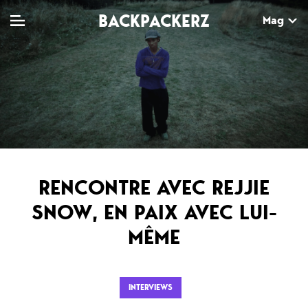
BACKPACKERZ
Mag
TV
MAG
AGENDA
Clips
Dossiers
Paris
Live
Tops
Festivals
RENCONTRE AVEC REJJIE
Documentaires
Interviews
SNOW, EN PAIX AVEC LUI-
Web-séries
Chroniques
MÊME
Sorties
Newsletter
INTERVIEWS