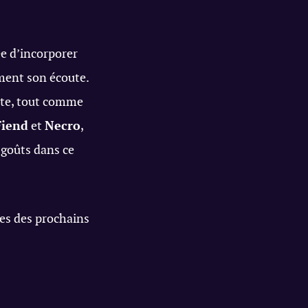
ée d’incorporer
ement son écoute.
ute, tout comme
Fiend
et
Necro
,
 goûts dans ce
es des prochains