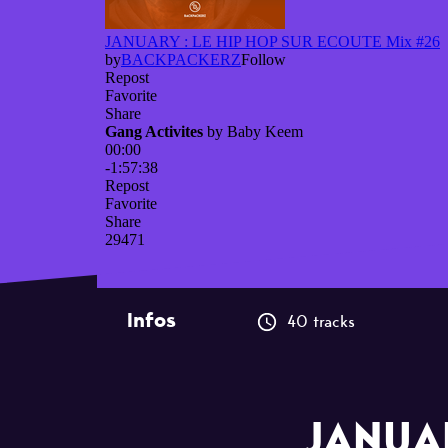
Infos
40 tracks
JANUAR