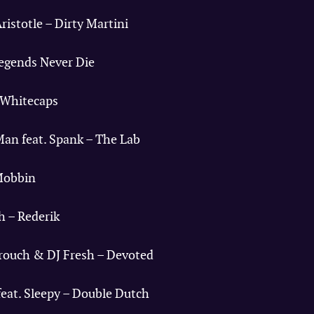
ristotle – Dirty Martini
 Legends Never Die
– Whitecaps
Man feat. Spank – The Lab
 Mobbin
h – Rederik
Grouch & DJ Fresh – Devoted
feat. Sleepy – Double Dutch