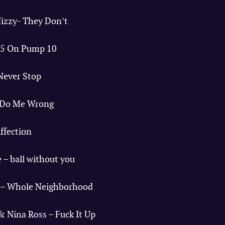
 Nizzy- They Don’t
 15 On Pump 10
 Never Stop
 – Do Me Wrong
Affection
e – ball without you
o – Whole Neighborhood
 & Nina Ross – Fuck It Up