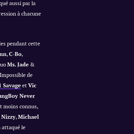
qué aussi par la
pression à chacune
les pendant cette
inn
,
C-Bo
,
duo
Ms. Jade
&
 Impossible de
1 Savage
et
Vic
ungBoy Never
nt moins connus,
e Nizzy
,
Michael
attaqué le