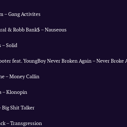
m – Gang Activites
neral & Robb Bank$ – Nauseous
 – Solid
cooter feat. YoungBoy Never Broken Again – Never Broke 
ane – Money Callin
a – Klonopin
– Big Shit Talker
ack – Transgression