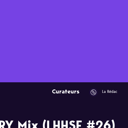
Curateurs
La Rédac
Y Mix (LHHSE #26)