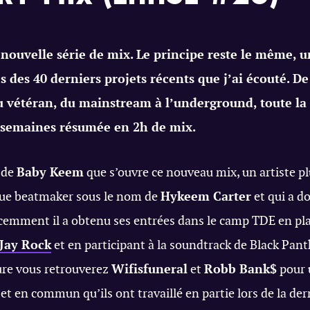
nouvelle série de mix. Le principe reste le même, u
s des 40 derniers projets récents que j’ai écouté. D
u vétéran, du mainstream à l’underground, toute la
s semaines résumée en 2h de mix.
e de
Baby Keem
que s’ouvre ce nouveau mix, un artiste p
 que beatmaker sous le nom de
Hykeem Carter
et qui a d
écemment il a obtenu ses entrées dans le camp TDE en pla
Jay Rock
et en participant à la soundtrack de Black Pant
re vous retrouverez
Wifisfuneral
et
Robb Bank$
pour 
jet en commun qu’ils ont travaillé en partie lors de la de