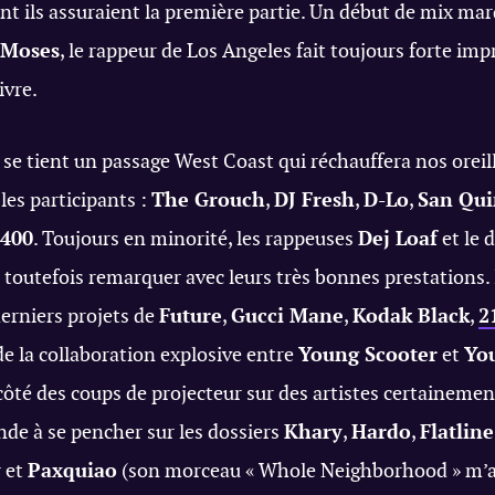
t ils assuraient la première partie. Un début de mix mar
 Moses
, le rappeur de Los Angeles fait toujours forte im
ivre.
se tient un passage West Coast qui réchauffera nos oreil
les participants :
The Grouch
,
DJ Fresh
,
D-Lo
,
San Qu
 400
. Toujours en minorité, les rappeuses
Dej Loaf
et le 
 toutefois remarquer avec leurs très bonnes prestations.
derniers projets de
Future
,
Gucci Mane
,
Kodak Black
,
2
 de la collaboration explosive entre
Young Scooter
et
Yo
côté des coups de projecteur sur des artistes certaineme
onde à se pencher sur les dossiers
Khary
,
Hardo
,
Flatlin
y
et
Paxquiao
(son morceau « Whole Neighborhood » m’a 