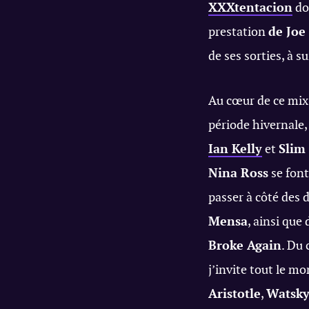
XXXtentacion
don
prestation
de Joe
de ses sorties, à su
Au cœur de ce mix 
période hivernale, 
Ian Kelly
et
Slim
Nina Ross
se font
passer à côté des 
Mensa
, ainsi que
Broke Again
. Du 
j’invite tout le m
Aristotle
,
Watsk