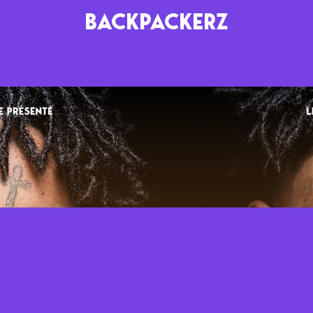
BACKPACKERZ
AGENDA
RADIO
Paris
Playlists
Festivals
Podcasts
Mixes