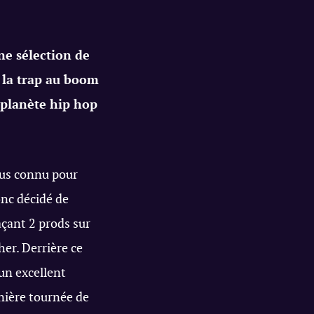
ne sélection de
e la trap au boom
 planète hip hop
lus connu pour
onc décidé de
çant 2 prods sur
her. Derrière ce
un excellent
rnière tournée de