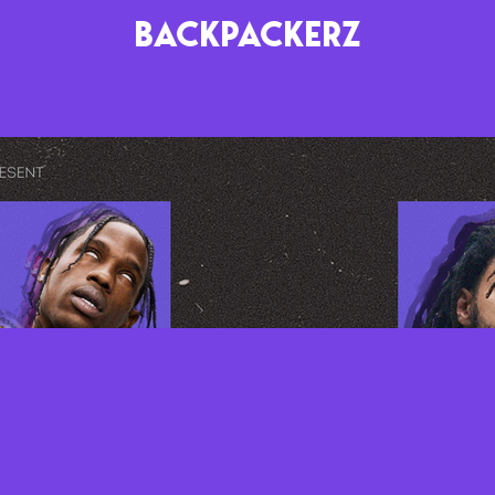
BACKPACKERZ
AGENDA
RADIO
Paris
Playlists
Festivals
Podcasts
Mixes