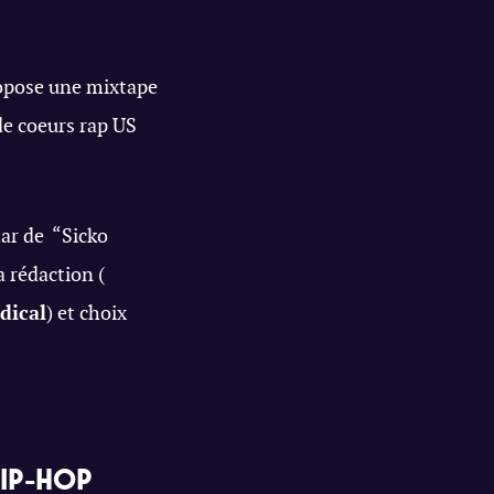
ropose une mixtape
de coeurs rap US
tar de “Sicko
a rédaction (
dical
) et choix
HIP-HOP