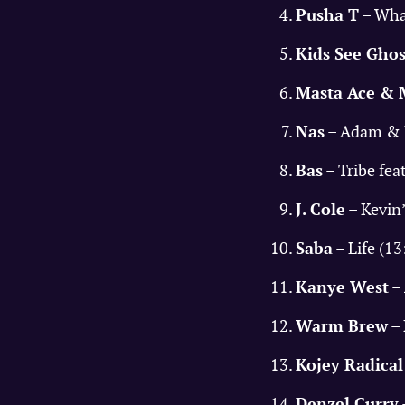
Pusha T
– Wha
Kids See Ghos
Masta Ace & 
Nas
– Adam & E
Bas
– Tribe feat
J. Cole
– Kevin’
Saba
– Life (13
Kanye West
– 
Warm Brew
– 
Kojey Radical
Denzel Curry