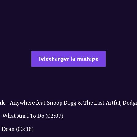
Télécharger la mixtape
ak
– Anywhere feat Snoop Dogg & The Last Artful, Dodgr
 What Am I To Do (02:07)
m Dean (03:18)