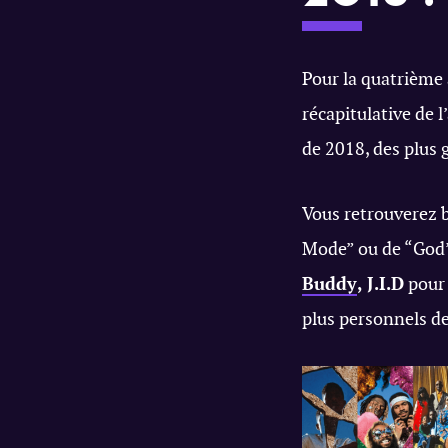
Pour la quatrième
récapitulative de 
de 2018, des plus 
Vous retrouverez b
Mode” ou de “God’s
Buddy
,
J.I.D
pour 
plus personnels d