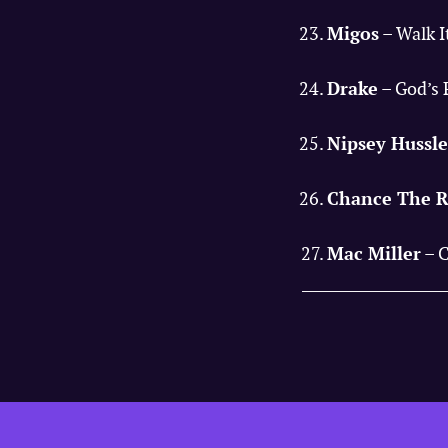
Migos
– Walk It
Drake
– God’s 
Nipsey Hussle
Chance The 
Mac Miller
– C