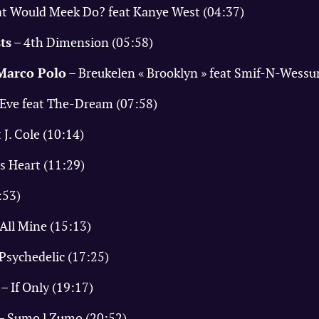
t Would Meek Do? feat Kanye West (04:37)
ts
– 4th Dimension (05:58)
Marco Polo
– Breukelen « Brooklyn » feat Smif-N-Wessu
ve feat The-Dream (07:58)
 J. Cole (10:14)
s Heart (11:29)
:53)
All Mine (15:13)
Psychedelic (17:25)
– If Only (19:17)
– Sumo l Zumo (20:52)