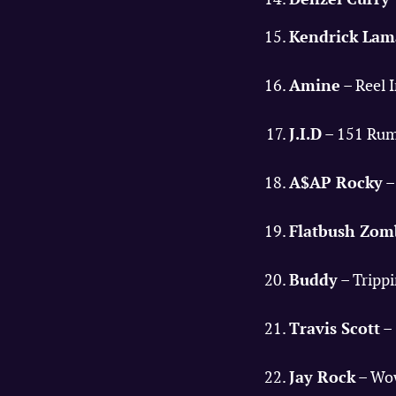
Kendrick Lam
Amine
– Reel I
J.I.D
– 151 Rum
A$AP Rocky
–
Flatbush Zom
Buddy
– Trippi
Travis Scott
– 
Jay Rock
– Wow