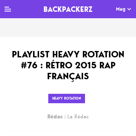
BACKPACKERZ
Mag
TV
MAG
AGENDA
PLAYLIST HEAVY ROTATION
Clips
Dossiers
Paris
#76 : RÉTRO 2015 RAP
Live
Tops
Festivals
FRANÇAIS
Documentaires
Interviews
Web-séries
Chroniques
HEAVY ROTATION
Sorties
Rédac :
La Rédac
Newsletter