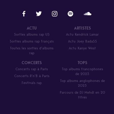
ACTU
ARTISTES
Sorties albums rap US
Actu Kendrick Lamar
Sorties albums rap français
Actu Joey Bada$$
Toutes les sorties d’albums
Actu Kanye West
rap
CONCERTS
TOPS
Concerts rap à Paris
Top albums francophones
de 2023
Concerts R’n’B à Paris
Top albums anglophones de
Festivals rap
2023
Parcours de DJ Mehdi en 20
titres