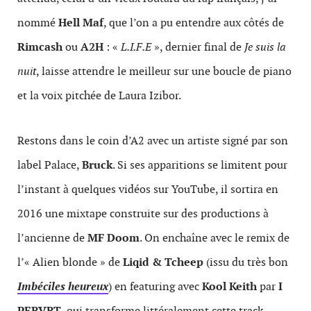
nommé
Hell Maf
, que l’on a pu entendre aux côtés de
Rimcash
ou
A2H
: «
L.I.F.E
», dernier final de
Je suis la
nuit
, laisse attendre le meilleur sur une boucle de piano
et la voix pitchée de Laura Izibor.
Restons dans le coin d’A2 avec un artiste signé par son
label Palace,
Bruck
. Si ses apparitions se limitent pour
l’instant à quelques vidéos sur YouTube, il sortira en
2016 une mixtape construite sur des productions à
l’ancienne de
MF Doom
. On enchaîne avec le remix de
l’« Alien blonde » de
Liqid & Tcheep
(issu du très bon
Imbéciles heureux
) en featuring avec
Kool Keith
par
I
PERVRT
, qui transforme littéralement cette track