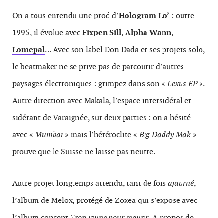
On a tous entendu une prod d’
Hologram Lo’
: outre
1995, il évolue avec
Fixpen Sill
,
Alpha Wann
,
Lomepal
… Avec son label Don Dada et ses projets solo,
le beatmaker ne se prive pas de parcourir d’autres
paysages électroniques : grimpez dans son «
Lexus EP
».
Autre direction avec Makala, l’espace intersidéral et
sidérant de Varaignée, sur deux parties : on a hésité
avec «
Mumbaï
» mais l’hétéroclite «
Big Daddy Mak
»
prouve que le Suisse ne laisse pas neutre.
Autre projet longtemps attendu, tant de fois
ajaurné
,
l’album de Melox, protégé de Zoxea qui s’expose avec
l’album concept
Trop jaune pour mourir.
A propos de