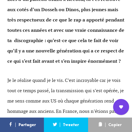
aux cotés d’un Dosseh ou Dinos, plus jeunes mais
très respectueux de ce que le rap a apporté pendant
toutes ces années et avec une vraie connaissance de
ta discographie : qu’est-ce que cela te fait de voir
qu’il y a une nouvelle génération qui a ce respect de
ce qui s’est fait avant et s’en inspire énormément ?
Je le réalise quand je le vis. C’est incroyable car je vois
tout ce temps passé, la transmission qui s’est opérée, je
me sens comme aux US où chaque génération rend
hommage aux anciens. En France, nous n’étions pas
Nous
L’équipe
Contact
Newsletter
dans cet état d’esprit de citer d’autres rappeurs car il y
Partager
Tweeter
Copier
rejoindre
avait beaucoup de rivalités et aujourd’hui je pense que