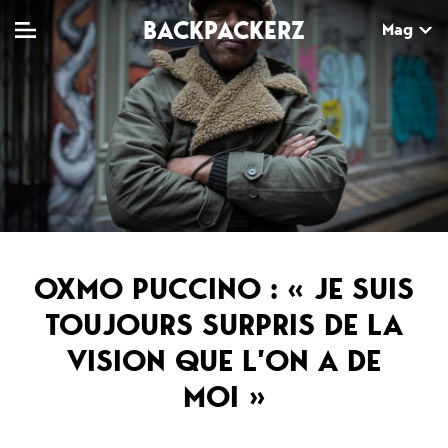
BACKPACKERZ
Mag
TV
MAG
AGENDA
Clips
Dossiers
Paris
Live
Tops
Festivals
Documentaires
Interviews
OXMO PUCCINO : « JE SUIS
Web-séries
Chroniques
TOUJOURS SURPRIS DE LA
VISION QUE L’ON A DE
Sorties
MOI »
Newsletter