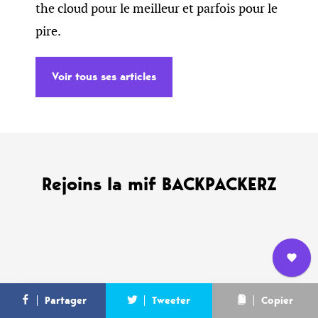
the cloud pour le meilleur et parfois pour le
pire.
Voir tous ses articles
Rejoins la mif BACKPACKERZ
Nous
WANT MORE ?
L’équipe
Contact
Newsletter
Partager
Tweeter
Copier
rejoindre