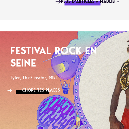
PLUS D'ARTICLES « MADLIB »
FESTIVAL ROCK EN
SEINE
Tyler, The Creator, Miki ...
CHOPE TES PLACES