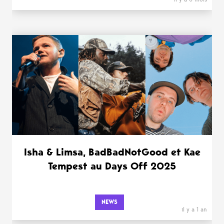
Isha & Limsa, BadBadNotGood et Kae
Tempest au Days Off 2025
NEWS
il y a 1 an