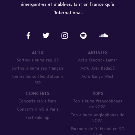
émergent·es et établi·es, tant en France qu'à
l'international.
ACTU
ARTISTES
Sorties albums rap US
Actu Kendrick Lamar
Sorties albums rap français
Actu Joey Bada$$
Toutes les sorties d’albums
Actu Kanye West
rap
CONCERTS
TOPS
Concerts rap à Paris
Top albums francophones
de 2023
Concerts R’n’B à Paris
Top albums anglophones de
Festivals rap
2023
Parcours de DJ Mehdi en 20
titres