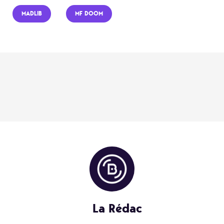
MADLIB
MF DOOM
La Rédac