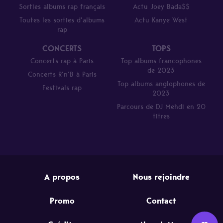
Sorties albums rap français
Actu Joey Bada$$
Toutes les sorties d’albums
Actu Kanye West
rap
CONCERTS
TOPS
Concerts rap à Paris
Top albums francophones
de 2023
Concerts R’n’B à Paris
Top albums anglophones de
Festivals rap
2023
Parcours de DJ Mehdi en 20
titres
A propos
Nous rejoindre
Promo
Contact