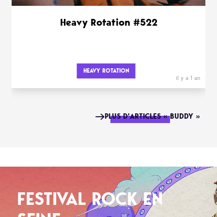
Heavy Rotation #522
HEAVY ROTATION
il y a 1 an
PLUS D'ARTICLES « BUDDY »
FESTIVAL ROCK EN