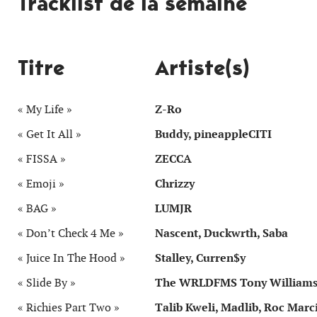
Tracklist de la semaine
Titre
Artiste(s)
« My Life »
Z-Ro
« Get It All »
Buddy, pineappleCITI
« FISSA »
ZECCA
« Emoji »
Chrizzy
« BAG »
LUMJR
« Don’t Check 4 Me »
Nascent, Duckwrth, Saba
« Juice In The Hood »
Stalley, Curren$y
« Slide By »
The WRLDFMS Tony William
« Richies Part Two »
Talib Kweli, Madlib, Roc Mar