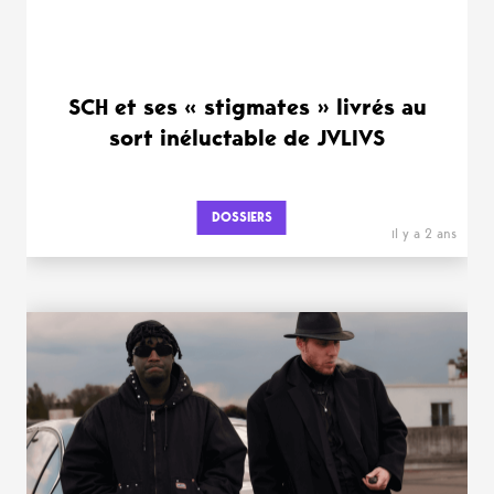
SCH et ses « stigmates » livrés au
sort inéluctable de JVLIVS
DOSSIERS
il y a 2 ans