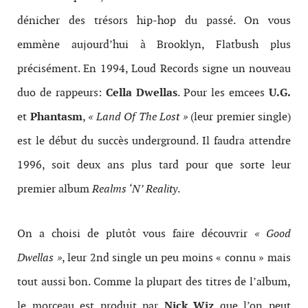
dénicher des trésors hip-hop du passé. On vous
emmène aujourd’hui à Brooklyn, Flatbush plus
précisément. En 1994, Loud Records signe un nouveau
duo de rappeurs:
Cella Dwellas
. Pour les emcees
U.G.
et
Phantasm
,
« Land Of The Lost »
(leur premier single)
est le début du succès underground. Il faudra attendre
1996, soit deux ans plus tard pour que sorte leur
premier album
Realms ‘N’ Reality
.
On a choisi de plutôt vous faire découvrir
« Good
Dwellas »
, leur 2nd single un peu moins « connu » mais
tout aussi bon. Comme la plupart des titres de l’album,
le morceau est produit par
Nick Wiz
que l’on peut