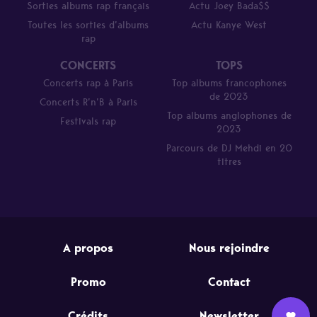
Sorties albums rap français
Actu Joey Bada$$
Toutes les sorties d’albums
Actu Kanye West
rap
CONCERTS
TOPS
Concerts rap à Paris
Top albums francophones
de 2023
Concerts R’n’B à Paris
Top albums anglophones de
Festivals rap
2023
Parcours de DJ Mehdi en 20
titres
A propos
Nous rejoindre
Promo
Contact
Crédits
Newsletter