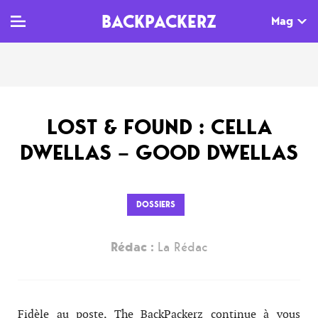
BACKPACKERZ
Mag
TV
MAG
AGENDA
LOST & FOUND : CELLA
Clips
Dossiers
Paris
DWELLAS – GOOD DWELLAS
Live
Tops
Festivals
Documentaires
Interviews
DOSSIERS
Web-séries
Chroniques
Rédac :
La Rédac
Sorties
Newsletter
Fidèle au poste, The BackPackerz continue à vous