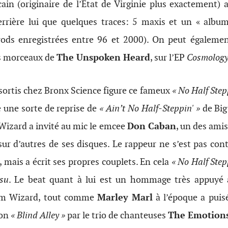
ain (originaire de l’État de Virginie plus exactement) a
errière lui que quelques traces: 5 maxis et un « albu
rods enregistrées entre 96 et 2000). On peut égalemen
ns morceaux de
The Unspoken Heard
, sur l’EP
Cosmolog
sortis chez Bronx Science figure ce fameux
« No Half Step
une sorte de reprise de
« Ain’t No Half-Steppin' »
de Big
Wizard a invité au mic le emcee
Don Caban
, un des ami
sur d’autres de ses disques. Le rappeur ne s’est pas co
, mais a écrit ses propres couplets. En cela
« No Half Step
nsu
. Le beat quant à lui est un hommage très appuyé
om Wizard, tout comme
Marley Marl
à l’époque a puis
son
« Blind Alley »
par le trio de chanteuses
The Emotion