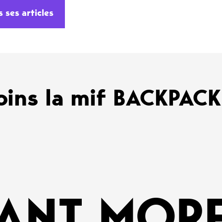
s ses articles
oins la mif BACKPAC
ANT MORE