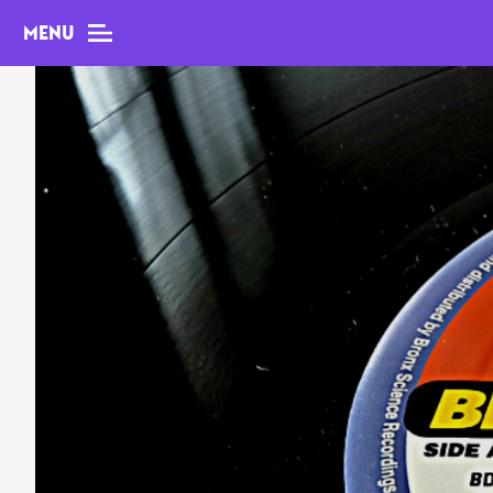
MENU
MAG
Dossiers
Tops
Interviews
Chroniques
Sorties
Newsletter