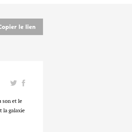
Copier le lien
son et le
 la galaxie