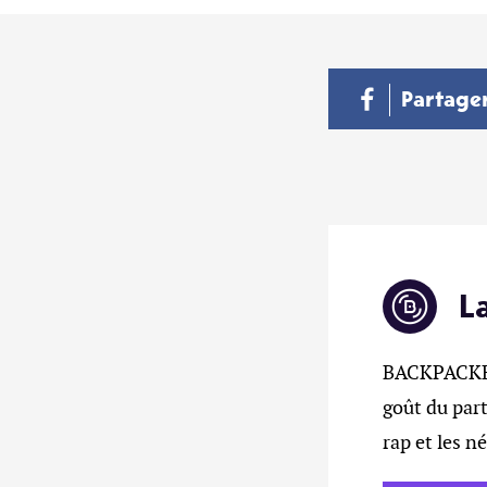
Partage
L
BACKPACKERZ
goût du part
rap et les n