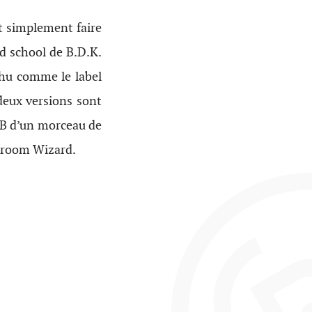
ut simplement faire
ld school de B.D.K.
êchu comme le label
 deux versions sont
 B d’un morceau de
edroom Wizard.