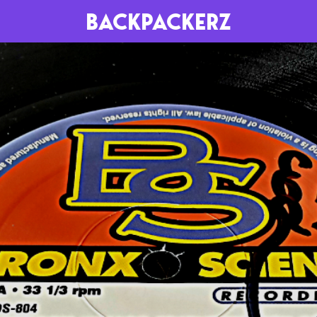
BACKPACKERZ
AGENDA
RADIO
Paris
Playlists
Festivals
Podcasts
Mixes