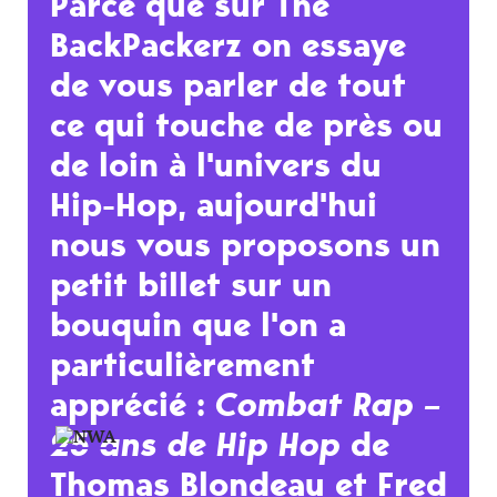
Parce que sur The
balayer de façon synthétique et très claire 25 ans
BackPackerz on essaye
de musique Hip-Hop. Il permet de prendre de la
de vous parler de tout
hauteur et d'avoir une photographie assez rapide
ce qui touche de près ou
et détaillée du mouvement. Les entretiens sont
de loin à l'univers du
souvent passionnants et nous offrent de vrais
Hip-Hop, aujourd'hui
moments épiques.
nous vous proposons un
petit billet sur un
Et puis comme le rappel
Olivier Cachin
en
bouquin que l'on a
préface du livre
"Personne n'écrit sur le rap, ou
particulièrement
trop peu"
alors profitez-en !
apprécié :
Combat Rap –
25 ans de Hip Hop
de
Thomas Blondeau
et
Fred