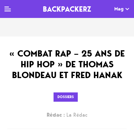
BACKPACKERZ
Mag
TV
MAG
AGENDA
« COMBAT RAP – 25 ANS DE
Clips
Dossiers
Paris
HIP HOP » DE THOMAS
Live
Tops
Festivals
BLONDEAU ET FRED HANAK
Documentaires
Interviews
Web-séries
Chroniques
DOSSIERS
Sorties
Rédac :
La Rédac
Newsletter