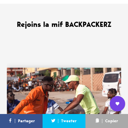
Rejoins la mif BACKPACKERZ
WANT MORE ?
Nous
L’équipe
Contact
Newsletter
Partager
Tweeter
Copier
rejoindre