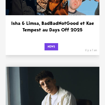
Isha & Limsa, BadBadNotGood et Kae
Tempest au Days Off 2025
NEWS
il y a 1 an