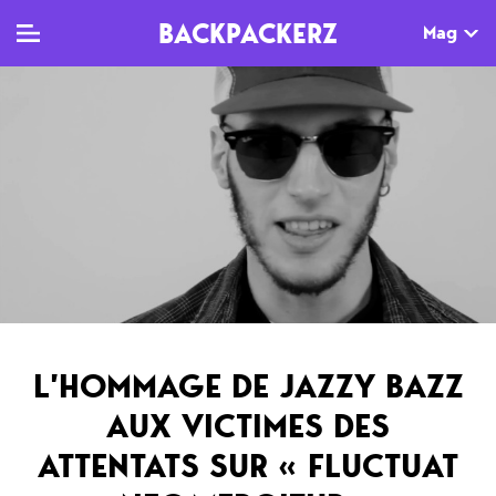
BACKPACKERZ
Mag
TV
MAG
AGENDA
Clips
Dossiers
Paris
Live
Tops
Festivals
Documentaires
Interviews
Web-séries
Chroniques
L’HOMMAGE DE JAZZY BAZZ
Sorties
AUX VICTIMES DES
Newsletter
ATTENTATS SUR « FLUCTUAT