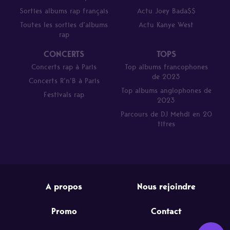
Sorties albums rap français
Actu Joey Bada$$
Toutes les sorties d’albums
Actu Kanye West
rap
CONCERTS
TOPS
Concerts rap à Paris
Top albums francophones
de 2023
Concerts R’n’B à Paris
Top albums anglophones de
Festivals rap
2023
Parcours de DJ Mehdi en 20
titres
A propos
Nous rejoindre
Promo
Contact